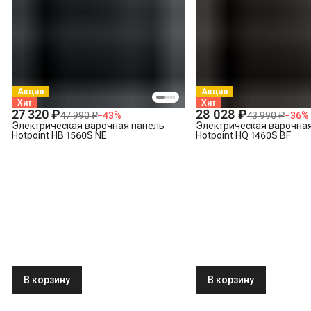
Демонтаж электрической варочной панели
Акция
Акция
Хит
Хит
27 320 ₽
28 028 ₽
47 990 ₽
−
43
%
43 990 ₽
−
36
%
Электрическая варочная панель
Электрическая варочна
Hotpoint HB 1560S NE
Hotpoint HQ 1460S BF
В корзину
В корзину