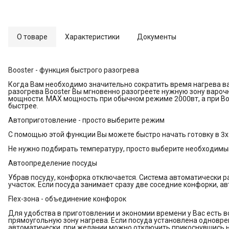
О товаре
Характеристики
Документы
Booster - функция быстрого разогрева
Когда Вам необходимо значительно сократить время нагрева в
разогрева Booster Вы мгновенно разогреете нужную зону вароч
мощности. MAX мощность при обычном режиме 2000вт, а при Boo
быстрее.
Автоприготовление - просто выберите режим
С помощью этой функции Вы можете быстро начать готовку в 3х
Не нужно подбирать температуру, просто выберите необходимы
Автоопределение посуды
Убрав посуду, конфорка отключается. Система автоматически ра
участок. Если посуда занимает сразу две соседние конфорки, а
Flex-зона - объединение конфорок
Для удобства в приготовлении и экономии времени у Вас есть
прямоугольную зону нагрева. Если посуда установлена одновре
автоматически, при желании можно отключить прикоснувшись н