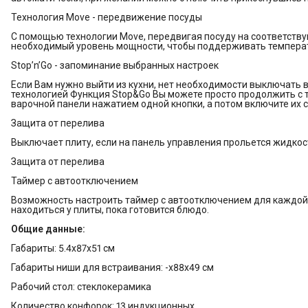
Технология Move - передвижение посуды
С помощью технологии Move, передвигая посуду на соответств
необходимый уровень мощности, чтобы поддерживать температу
Stop’n’Go - запоминание выбранных настроек
Если Вам нужно выйти из кухни, нет необходимости выключать 
технологией Функция Stop&Go Вы можете просто продолжить с то
варочной панели нажатием одной кнопки, а потом включите их с
Защита от перелива
Выключает плиту, если на панель управления прольется жидкос
Защита от перелива
Таймер с автоотключением
Возможность настроить таймер с автоотключением для каждой 
находиться у плиты, пока готовится блюдо.
Общие данные:
Габариты: 5.4x87x51 см
Габариты ниши для встраивания: -x88x49 см
Рабочий стол: стеклокерамика
Количество конфорок: 13 индукционных