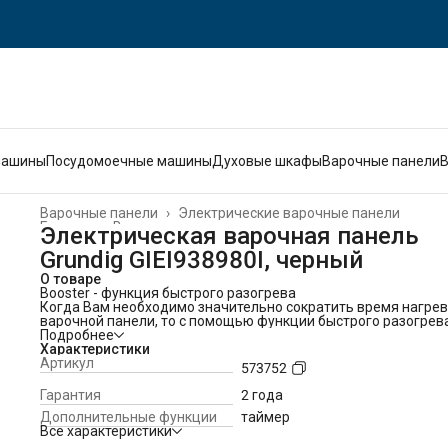
машины
Посудомоечные машины
Духовые шкафы
Варочные панели
Варочные панели
›
Электрические варочные панели
Главная
›
Встраиваемая техника
›
Электрическая варочная панель
Grundig GIEI938980I, черный
О товаре
Booster - функция быстрого разогрева
Когда Вам необходимо значительно сократить время нагре
варочной панели, то с помощью функции быстрого разогрев
Booster Вы мгновенно разогреете нужную зону варочной
Подробнее
поверхности до максимального показателя мощности. MAX
Характеристики
мощность при обычном режиме 2000вт, а при Booster 2300, ч
Артикул
573752
на 15% мощнее, а следовательно и быстрее.
Автоприготовление - просто выберите режим
Гарантия
2 года
С помощью этой функции Вы можете быстро начать готовку 
Дополнительные функции
таймер
режимах: подогрев, кипячение или жарка.
Все характеристики
Не нужно подбирать температуру, просто выберите необхо
режим.