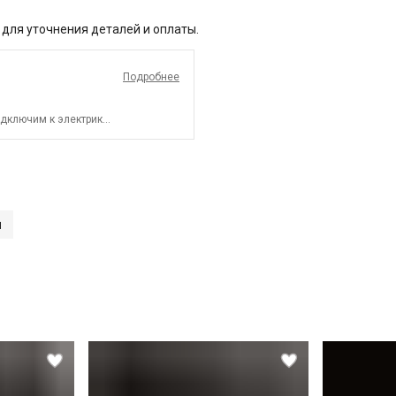
 для уточнения деталей и оплаты.
Подробнее
дключим к электрике.
и
СПБ до КАД)
СПБ за КАД)