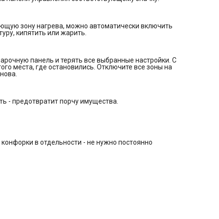
Габариты: 5.4x87x51 см
Габариты ниши для встраивания: -x88x49 см
Рабочий стол: стеклокерамика
ующую зону нагрева, можно автоматически включить
Количество конфорок: 13 индукционных
ру, кипятить или жарить.
Передняя левая 2x92.7x200 мм - 3600 Вт
Задняя левая 2x92.7x200 мм - 3600 Вт
Передняя правая 2x92.7x200 мм - 3600 Вт
Задняя правая 2x92.7x200 мм - 3600 Вт
варочную панель и терять все выбранные настройки. С
Центральная правая 92.7x200 мм - 1800 Вт
го места, где остановились. Отключите все зоны на
Центральная левая 2x92.7x200 мм - 3600 Вт
нова.
Зоны расширения: 3 Flex-зоны
Управление и функции:
Сенсорное управление
Расположение панели управления: фронтальное
ть - предотвратит порчу имущества.
Количество уровней нагрева: 15
Индикация включения
Автоопределение посуды
Цифровой дисплей
Таймер
Функция быстрого разогрева Booster
конфорки в отдельности - не нужно постоянно
Автоприготовление
Блокировка от случайного нажатия
Защита от перелива
Система автоотключения
Функция Stop'nGo
Функция Move (передвижения посуды)
Дополнительная информация:
Наличие провода: 1.4 м
Номинальная мощность: 7400 Вт
Напряжение: 220-240~/380-415 3N В
Частота тока: 50 Гц
Максимальная сила тока: 32 А