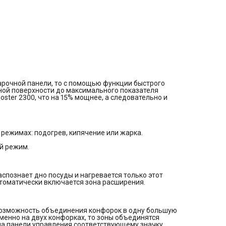
Автоопределение посуды
Убрав посуду, конфорка отключается. Система автоматичес
распознает дно посуды и нагревается только этот участок. Е
посуда занимает сразу две соседние конфорки, автоматиче
включается зона расширения.
Flex-зона - объединение конфорок
Для удобства в приготовлении и экономии времени у Вас ес
возможность объединения конфорок в одну большую
прямоугольную зону нагрева. Если посуда установлена
одновременно на двух конфорках, то зоны объединятся
автоматически, при желании можно отключить прикоснувши
арочной панели, то с помощью функции быстрого
на панели управления соответствующему значку.
ной поверхности до максимального показателя
Технология Move - передвижение посуды
ster 2300, что на 15% мощнее, а следовательно и
С помощью технологии Move, передвигая посуду на
соответствующую зону нагрева, можно автоматически вклю
необходимый уровень мощности, чтобы поддерживать
температуру, кипятить или жарить.
Stop’n’Go - запоминание выбранных настроек
 режимах: подогрев, кипячение или жарка.
Если Вам нужно выйти из кухни, нет необходимости выключа
варочную панель и терять все выбранные настройки. С
й режим.
технологией Функция Stop&Go Вы можете просто продолжит
того места, где остановились. Отключите все зоны на вароч
панели нажатием одной кнопки, а потом включите их снова.
Защита от перелива
спознает дно посуды и нагревается только этот
Выключает плиту, если на панель управления прольется
втоматически включается зона расширения.
жидкость - предотвратит порчу имущества.
Защита от перелива
Таймер с автоотключением
Возможность настроить таймер с автоотключением для ка
 возможность объединения конфорок в одну большую
конфорки в отдельности - не нужно постоянно находиться у
менно на двух конфорках, то зоны объединятся
плиты, пока готовится блюдо.
а панели управления соответствующему значку.
Общие данные: