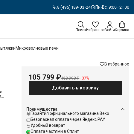
8 (495) 189-03-24
Пн-Вс, 9:00–21:00
Поиск
Избранное
Войти
Корзина
Вытяжки
Микроволновые печи
В избранное
105 799 ₽
168 990 ₽
−
37
%
Добавить в корзину
ва
а
то
Преимущества
Гарантия официального магазина Beko
Безопасная оплата через Яндекс PAY
в 3х
Удобный возврат
димый
Оплата частями в Сплит