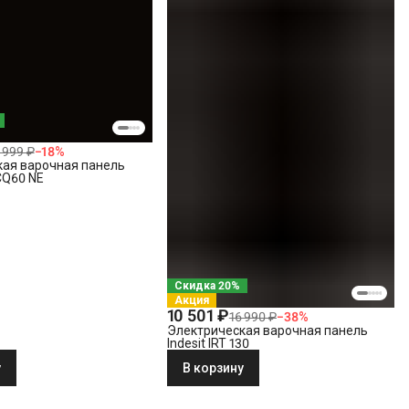
 999 ₽
−
18
%
кая варочная панель
0CQ60 NE
Скидка 20%
Акция
10 501 ₽
16 990 ₽
−
38
%
Электрическая варочная панель
Indesit IRT 130
у
В корзину