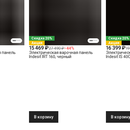
Скидка 20%
Скидка 20%
Акция
Акция
15 469 ₽
16 399 ₽
27 490 ₽
−
44
%
19
я панель
Электрическая варочная панель
Электричес
Indesit IRT 160, черный
Indesit IS 4
В корзину
В корзин