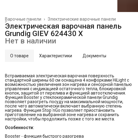
Варочные панели
›
Электрические варочные панели
Главная
›
Встраиваемая техника
›
Электрическая варочная панель
Grundig GIEV 624430 X
Нет в наличии
О товаре
Характеристики
Документы
Встраиваемая электрическая варочная поверхность
стандартной ширины 60 см оснащена 4 конфорками HiLight с
возможностью увеличения зон нагрева и сенсорной панелью
управления с индикацией остаточного тепла, блокировкой
кнопок, защитой от перелива и функцией автоотключения.
Функция Booster у стеклокерамической панели Grundig
позволяет разогреть посуду на максимальной мощности,
после чего автоматически включает выбранную степень
нагрева. Функция Stop´nGo позволяет приостановить
приготовление на выбранной зоне нагрева и сохранить
настройки, чтобы продолжить позже с того же места.
Особенности:
Booster - функция быстрого разогрева