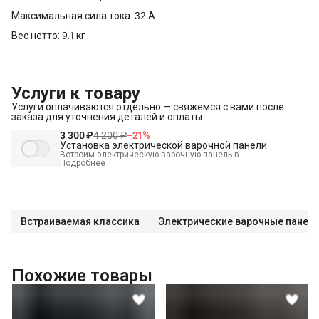
Максимальная сила тока: 32 А
Вес нетто: 9.1 кг
Услуги к товару
Услуги оплачиваются отдельно — свяжемся с вами после
заказа для уточнения деталей и оплаты.
3 300 ₽
4 200 ₽
−
21
%
Установка электрической варочной панели
Встроим электрическую варочную панель в
подготовленное место и подключим к электрике.
Подробнее
В стоимость входит:
Встраивание техники в мебель (без доработки)
Проверка исправности и готовности подключения
электросети
Встраиваемая классика
Электрические варочные панел
Распаковка и визуальный осмотр
Краткая консультация по вопросам эксплуатации
Подключение уже имеющегося силового кабеля с вилкой
Похожие товары
Проверка работоспособности
Демонстрация работы техники
Выезд мастера в административных пределах города (МСК
до МКАД, СПБ до КАД)