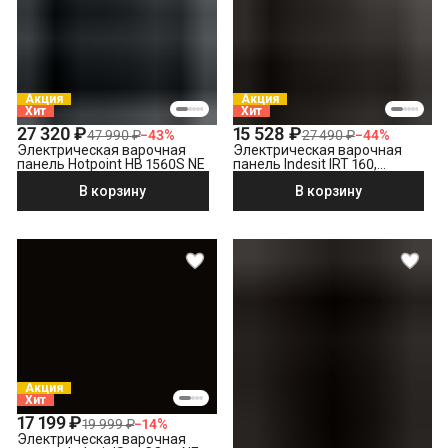
Выставление по уровню
Подключение к готовым точкам электросети
Что не входит в стоимость?
Выезд мастера за административные пределы города
Акция
Акция
(МСК за МКАД, СПБ за КАД)
Хит
Хит
Утилизация техники
27 320 ₽
15 528 ₽
47 990 ₽
−
43
%
27 490 ₽
−
44
%
Электрическая варочная
Электрическая варочная
Демонтаж электрической варочной панели
панель Hotpoint HB 1560S NE
панель Indesit IRT 160,
черный
В корзину
В корзину
Акция
Хит
17 199 ₽
19 999 ₽
−
14
%
Электрическая варочная