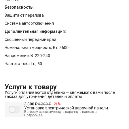
Безопасность:
Защита от перелива
Система автоотключения
Дополнительная информация:
Скошенный передний край
Номинальная мощность, Вт: 5600
Напряжение, В: 220-240
Частота тока, Гц: 50
Услуги к товару
Услуги оплачиваются отдельно — свяжемся с вами после
заказа для уточнения деталей и оплаты.
3 300 ₽
4 200 ₽
−
21
%
Установка электрической варочной панели
Встроим электрическую варочную панель в
подготовленное место и подключим к электрике.
Подробнее
В стоимость входит:
Встраивание техники в мебель (без доработки)