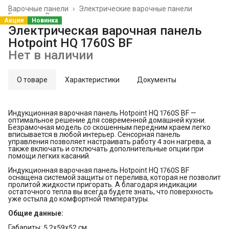
Варочные панели
›
Электрические варочные панели
Главная
›
Встраиваемая техника
›
Акция
Новинка
Электрическая варочная панель
Hotpoint HQ 1760S BF
Нет в наличии
О товаре
Характеристики
Документы
Индукционная варочная панель Hotpoint HQ 1760S BF —
оптимальное решение для современной домашней кухни.
Безрамочная модель со скошенным передним краем легко
вписывается в любой интерьер. Сенсорная панель
управления позволяет настраивать работу 4 зон нагрева, а
также включать и отключать дополнительные опции при
помощи легких касаний.
Индукционная варочная панель Hotpoint HQ 1760S BF
оснащена системой защиты от перелива, которая не позволит
пролитой жидкости пригорать. А благодаря индикации
остаточного тепла вы всегда будете знать, что поверхность
уже остыла до комфортной температуры.
Общие данные:
Габариты: 5.2x59x52 см