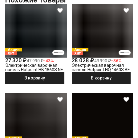
Похожие товары
Демонстрация работы техники
Выезд мастера в административных пределах города (МСК
до МКАД, СПБ до КАД)
Выставление по уровню
Подключение к готовым точкам электросети
Что не входит в стоимость?
Выезд мастера за административные пределы города
Акция
Акция
(МСК за МКАД, СПБ за КАД)
Хит
Хит
Утилизация техники
27 320 ₽
28 028 ₽
47 990 ₽
−
43
%
43 990 ₽
−
36
%
Электрическая варочная
Электрическая варочная
Демонтаж электрической варочной панели
панель Hotpoint HB 1560S NE
панель Hotpoint HQ 1460S BF
В корзину
В корзину