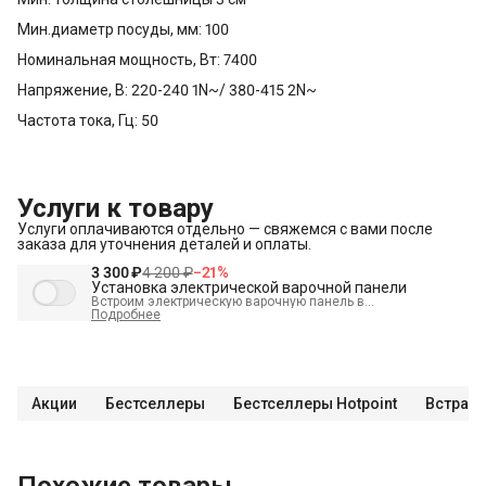
Мин.диаметр посуды, мм: 100
Номинальная мощность, Вт: 7400
Напряжение, В: 220-240 1N~/ 380-415 2N~
Частота тока, Гц: 50
Услуги к товару
Услуги оплачиваются отдельно — свяжемся с вами после
заказа для уточнения деталей и оплаты.
3 300 ₽
4 200 ₽
−
21
%
Установка электрической варочной панели
Встроим электрическую варочную панель в
подготовленное место и подключим к электрике.
Подробнее
В стоимость входит:
Встраивание техники в мебель (без доработки)
Проверка исправности и готовности подключения
электросети
Акции
Бестселлеры
Бестселлеры Hotpoint
Встраив
Распаковка и визуальный осмотр
Краткая консультация по вопросам эксплуатации
Подключение уже имеющегося силового кабеля с вилкой
Проверка работоспособности