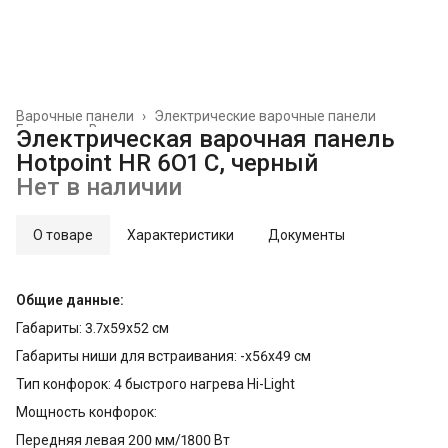
Варочные панели
›
Электрические варочные панели
Главная
›
Встраиваемая техника
›
Электрическая варочная панель
Hotpoint HR 6O1 C, черный
Нет в наличии
О товаре
Характеристики
Документы
Общие данные:
Габариты: 3.7x59x52 см
Габариты ниши для встраивания: -x56x49 см
Тип конфорок: 4 быстрого нагрева Hi-Light
Мощность конфорок:
Передняя левая 200 мм/1800 Вт