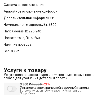
Система автоотключения
Аварийное отключение конфорок
Дополнительная информация:
Номинальная мощность, Вт: 6800
Напряжение, В: 220-240
Частота тока, Гц: 50/60
Наличие провода
Вес: 8.7 кг
Услуги к товару
Услуги оплачиваются отдельно — свяжемся с вами после
заказа для уточнения деталей и оплаты.
3 300 ₽
4 200 ₽
−
21
%
Установка электрической варочной панели
Встроим электрическую варочную панель в
подготовленное место и подключим к электрике.
Подробнее
В стоимость входит:
Встраивание техники в мебель (без доработки)
Проверка исправности и готовности подключения