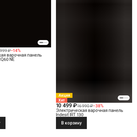
 999 ₽
−
14
%
кая варочная панель
0CQ60 NE
Акция
Хит
10 499 ₽
16 990 ₽
−
38
%
Электрическая варочная панель
Indesit IRT 130
у
В корзину