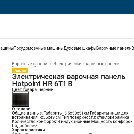
машины
Посудомоечные машины
Духовые шкафы
Варочные панели
Варочные панели
›
Электрические варочные панели
Главная
›
Встраиваемая техника
›
Акция
Электрическая варочная панель
Hotpoint HR 6T1 B
Цвет товара: черный
О товаре
Общие данные:
Габариты: 5.5х58х51 см Габариты ниши для
встраивания: -х56х49 см Тип поверхности: стеклокерамика
Количество конфорок: 4 индукционные Мощность конфорок:
Ближняя, правая конфорка: 16 см/1500 кВт Ближняя, левая
Подробнее
конфорка: 21 см/2300 кВт Дальняя, правая конфорка: 18 см/
Характеристики
кВт Дальняя, левая конфорка: 14 см/1200 кВт Индикаторы
Артикул