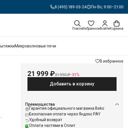
8 (495) 189-03-24
Пн-Вс, 9:00–21:00
Поиск
Избранное
Войти
Корзина
Вытяжки
Микроволновые печи
В избранное
21 999 ₽
31 990 ₽
−
31
%
Добавить в корзину
Преимущества
Гарантия официального магазина Beko
Безопасная оплата через Яндекс PAY
Удобный возврат
1800
Оплата частями в Сплит