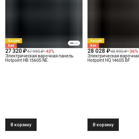
Демонтаж электрической варочной панели
Акция
Акция
Хит
Хит
27 320 ₽
28 028 ₽
47 990 ₽
−
43
%
43 990 ₽
−
36
%
Электрическая варочная панель
Электрическая варочна
Hotpoint HB 1560S NE
Hotpoint HQ 1460S BF
В корзину
В корзину