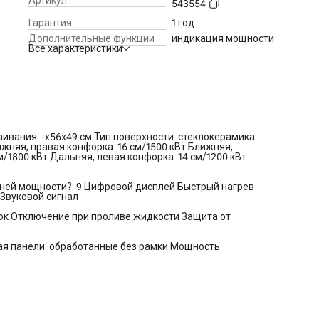
543554
остаточного тепла для каждой конфорки
Управление и функции:
Сенсорное управление Количество
Гарантия
1 год
уровней мощности?: 9 Цифровой дисплей Быстрый нагрев
Дополнительные функции
индикация мощности
Таймер Индикация выбранной мощности Индикация включе
Все характеристики
Звуковой сигнал
Безопасность:
Защита от детей Аварийное отключение кон
Отключение при проливе жидкости Защита от случайного
включения
Дополнительная информация:
Толщина столешницы: 35 мм 
панели: обработанные без рамки Мощность подключения: 6.
Lлина кабеля: 1.4 м Цвет: черный Вес: 7.7 кг
аивания: -х56х49 см Тип поверхности: стеклокерамика
няя, правая конфорка: 16 см/1500 кВт Ближняя,
м/1800 кВт Дальняя, левая конфорка: 14 см/1200 кВт
ней мощности?: 9 Цифровой дисплей Быстрый нагрев
Звуковой сигнал
ок Отключение при проливе жидкости Защита от
я панели: обработанные без рамки Мощность