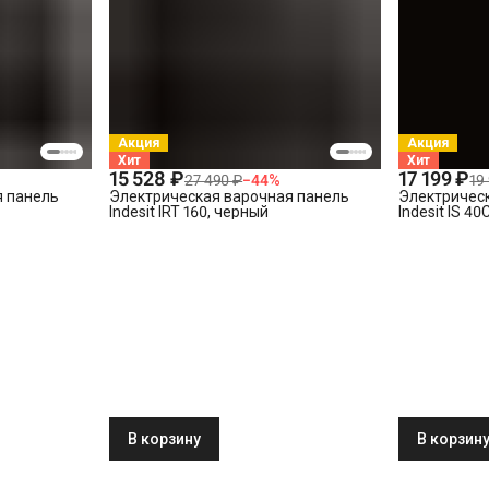
Акция
Акция
Хит
Хит
15 528 ₽
17 199 ₽
27 490 ₽
−
44
%
19
я панель
Электрическая варочная панель
Электричес
Indesit IRT 160, черный
Indesit IS 4
В корзину
В корзин