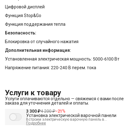
Цифровой дисплей
Функция Stop&Go
Функция поддержания тепла
Безопасность:
Блокировка от случайного нажатия
Дополнительная информация:
Установленная электрическая мощность: 5000-6100 Вт
Напряжение питания: 220-240 В перем. тока
Услуги к товару
Услуги оплачиваются отдельно — свяжемся с вами после
заказа для уточнения деталей и оплаты.
3 300 ₽
4 200 ₽
−
21
%
Установка электрической варочной панели
Встроим электрическую варочную панель в
подготовленное место и подключим к электрике.
Подробнее
В стоимость входит:
Встраивание техники в мебель (без доработки)
Проверка исправности и готовности подключения