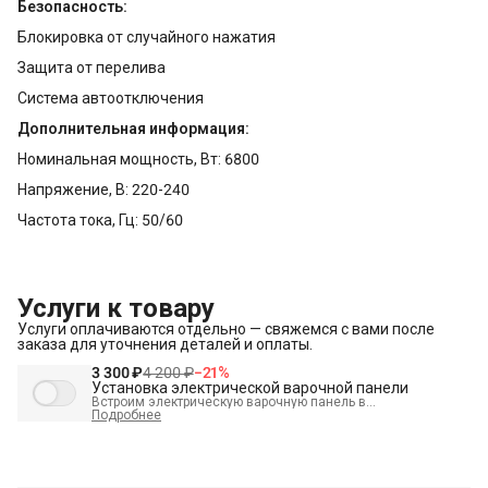
Безопасность:
Блокировка от случайного нажатия
Защита от перелива
Система автоотключения
Дополнительная информация:
Номинальная мощность, Вт: 6800
Напряжение, В: 220-240
Частота тока, Гц: 50/60
Услуги к товару
Услуги оплачиваются отдельно — свяжемся с вами после
заказа для уточнения деталей и оплаты.
3 300 ₽
4 200 ₽
−
21
%
Установка электрической варочной панели
Встроим электрическую варочную панель в
подготовленное место и подключим к электрике.
Подробнее
В стоимость входит:
Встраивание техники в мебель (без доработки)
Проверка исправности и готовности подключения
электросети