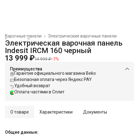
Варочные панели
›
Электрические варочные панели
Главная
›
Встраиваемая техника
›
Электрическая варочная панель
Indesit IRCM 160 черный
13 999 ₽
14 999 ₽
−
7
%
Преимущества
Гарантия официального магазина Beko
Безопасная оплата через Яндекс PAY
Удобный возврат
Оплата частями в Сплит
О товаре
Характеристики
Документы
Общие данные: