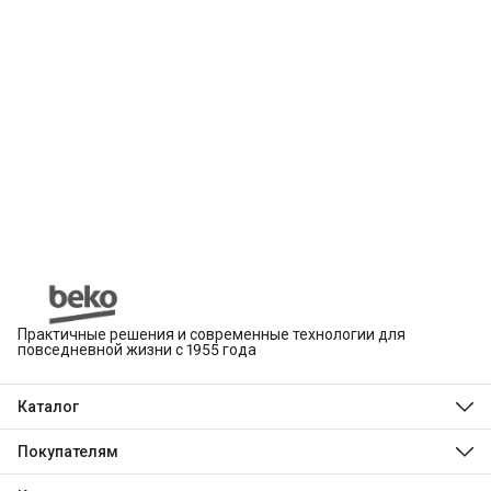
Практичные решения и современные технологии для
повседневной жизни с 1955 года
Каталог
Beko
Hotpoint
Покупателям
Indesit
Магазины
Холодильники и морозильники