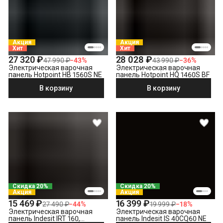
Выставление по уровню
Подключение к готовым точкам электросети
Что не входит в стоимость?
Выезд мастера за административные пределы города
Акция
Акция
(МСК за МКАД, СПБ за КАД)
Хит
Хит
Утилизация техники
27 320 ₽
28 028 ₽
47 990 ₽
−
43
%
43 990 ₽
−
36
%
Электрическая варочная
Электрическая варочная
Демонтаж электрической варочной панели
панель Hotpoint HB 1560S NE
панель Hotpoint HQ 1460S BF
В корзину
В корзину
Скидка 20%
Скидка 20%
Акция
Акция
15 469 ₽
16 399 ₽
27 490 ₽
−
44
%
19 999 ₽
−
18
%
Электрическая варочная
Электрическая варочная
панель Indesit IRT 160,
панель Indesit IS 40CQ60 NE