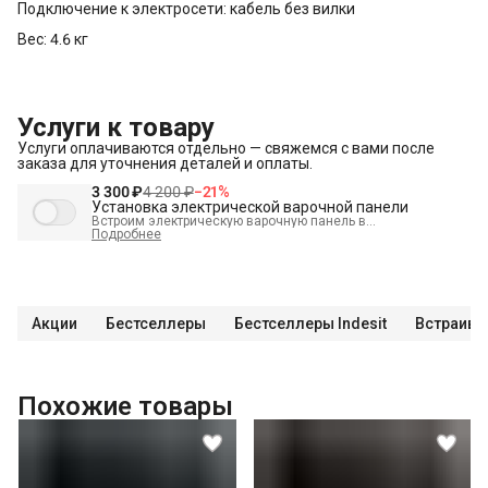
Подключение к электросети: кабель без вилки
Вес: 4.6 кг
Услуги к товару
Услуги оплачиваются отдельно — свяжемся с вами после
заказа для уточнения деталей и оплаты.
3 300 ₽
4 200 ₽
−
21
%
Установка электрической варочной панели
Встроим электрическую варочную панель в
подготовленное место и подключим к электрике.
Подробнее
В стоимость входит:
Встраивание техники в мебель (без доработки)
Проверка исправности и готовности подключения
электросети
Акции
Бестселлеры
Бестселлеры Indesit
Встраива
Распаковка и визуальный осмотр
Краткая консультация по вопросам эксплуатации
Подключение уже имеющегося силового кабеля с вилкой
Похожие товары
Проверка работоспособности
Демонстрация работы техники
Выезд мастера в административных пределах города (МСК
до МКАД, СПБ до КАД)