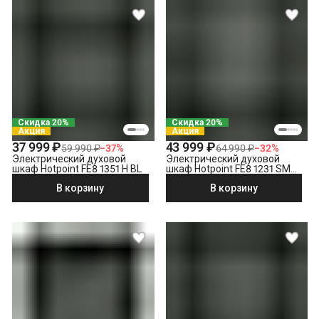
Выставление по уровню
Подключение к готовым точкам электросети
Встраивание техники в мебель (без доработки)
Проверка исправности и готовности подключения
электросети
Что не входит в стоимость?
Демонтаж электрического духового шкафа
Выезд мастера за административные пределы города
Скидка 20%
Скидка 20%
(МСК за МКАД, СПБ за КАД)
Акция
Акция
Утилизация техники
37 999 ₽
43 999 ₽
59 990 ₽
−
37
%
64 990 ₽
−
32
%
Электрический духовой
Электрический духовой
шкаф Hotpoint FE8 1351 H BL
шкаф Hotpoint FE8 1231 SMP
BLG, черный
В корзину
В корзину