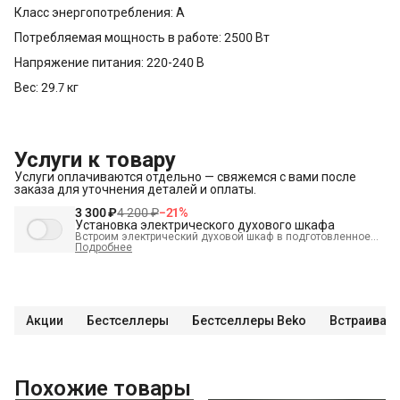
Класс энергопотребления: A
Потребляемая мощность в работе: 2500 Вт
Напряжение питания: 220-240 В
Вес: 29.7 кг
Услуги к товару
Услуги оплачиваются отдельно — свяжемся с вами после
заказа для уточнения деталей и оплаты.
3 300 ₽
4 200 ₽
−
21
%
Установка электрического духового шкафа
Встроим электрический духовой шкаф в подготовленное
место и подключим к электрике.
Подробнее
В стоимость входит:
Распаковка и визуальный осмотр
Краткая консультация по вопросам эксплуатации
Подключение уже имеющегося силового кабеля с вилкой
Акции
Бестселлеры
Бестселлеры Beko
Встраивае
Проверка работоспособности
Демонстрация работы техники
Выезд мастера в административных пределах города (МСК
Похожие товары
до МКАД, СПБ до КАД)