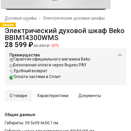
Духовые шкафы
›
Электрические духовые шкафы
Главная
›
Встраиваемая техника
›
Акция
Электрический духовой шкаф Beko
BBIM14300WMS
28 599 ₽
45 490 ₽
−
37
%
Преимущества
Гарантия официального магазина Beko
Безопасная оплата через Яндекс PAY
Удобный возврат
Оплата частями в Сплит
О товаре
Характеристики
Документы
Общие данные:
Габариты: 59.5x59.4x56.7 см
Габариты ниши для встраивания: 59x56x55 см