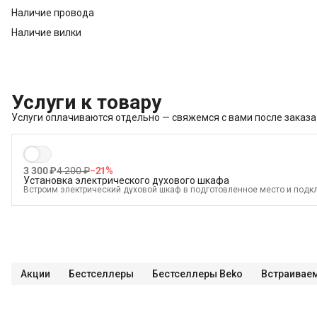
Наличие провода
Наличие вилки
Услуги к товару
Услуги оплачиваются отдельно — свяжемся с вами после заказа
3 300 ₽
4 200 ₽
−
21
%
Установка электрического духового шкафа
Встроим электрический духовой шкаф в подготовленное место и подкл
В стоимость входит:
Распаковка и визуальный осмотр
Краткая консультация по вопросам эксплуатации
Подключение уже имеющегося силового кабеля с вилкой
Проверка работоспособности
Акции
Бестселлеры
Бестселлеры Beko
Встраивае
Демонстрация работы техники
Выезд мастера в административных пределах города (МСК до МКАД, 
Выставление по уровню