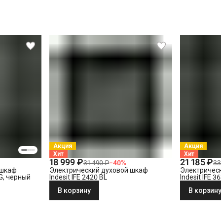
СПБ за КАД)
Акция
Акция
Хит
Хит
18 999 ₽
21 185 ₽
31 490 ₽
−
40
%
33
 шкаф
Электрический духовой шкаф
Электричес
LG, черный
Indesit IFE 2420 BL
Indesit IFE 3
В корзину
В корзин