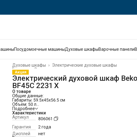
машины
Посудомоечные машины
Духовые шкафы
Варочные панели
Духовые шкафы
›
Электрические духовые шкафы
Главная
›
Встраиваемая техника
›
Акция
Электрический духовой шкаф Bek
BF45C 2231 X
О товаре
Общие данные:
Габариты: 59.5х45х56.5 см
Объем: 50 л
Подсветка: есть
Подробнее
Самоочистка: эмаль
Характеристики
Количество режимов работы: 9
Артикул
806061
Принадлежности: решетка, стандартный противень
Режимы работы:
Гарантия
2 года
Верхний и нижний нагрев
Дисплей
нет
Пицца