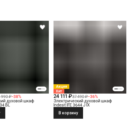
Акция
Хит
24 111 ₽
 990 ₽
−
38
%
37 490 ₽
−
36
%
кий духовой шкаф
Электрический духовой шкаф
634 BL
Indesit IFE 3644 J IX
у
В корзину