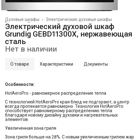
Духовые шкафы
›
Электрические духовые шкафы
Главная
›
Встраиваемая техника
›
Электрический духовой шкаф
Grundig GEBD11300X, нержавеющая
сталь
Нет в наличии
О товаре
Характеристики
Документы
Особенности:
HotAeroPro - равномерное распределение тепла
С технологией HotAeroPro края блюд не подгорают, а центр
всегда пропекается равномерно. Технология HotAeroPro
способствует равномерному распределению тепла
благодаря новому дизайну духовки и нагревательных
элементов.
Увеличенная зона гриля
Зона гриля больше на 28%. С новым увеличенным грилем жар