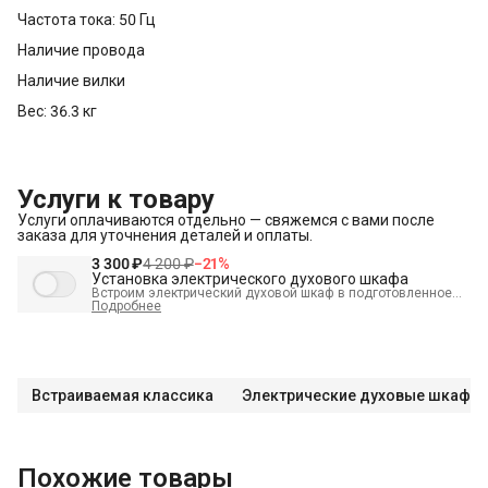
Частота тока: 50 Гц
Наличие провода
Наличие вилки
Вес: 36.3 кг
Услуги к товару
Услуги оплачиваются отдельно — свяжемся с вами после
заказа для уточнения деталей и оплаты.
3 300 ₽
4 200 ₽
−
21
%
Установка электрического духового шкафа
Встроим электрический духовой шкаф в подготовленное
место и подключим к электрике.
Подробнее
В стоимость входит:
Распаковка и визуальный осмотр
Краткая консультация по вопросам эксплуатации
Подключение уже имеющегося силового кабеля с вилкой
Встраиваемая классика
Электрические духовые шкафы
Проверка работоспособности
Демонстрация работы техники
Выезд мастера в административных пределах города (МСК
Похожие товары
до МКАД, СПБ до КАД)