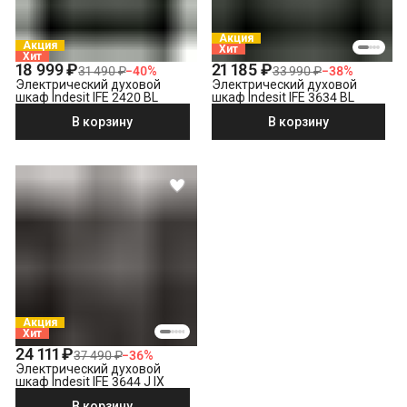
Акция
Акция
Хит
Хит
18 999 ₽
21 185 ₽
31 490 ₽
−
40
%
33 990 ₽
−
38
%
Электрический духовой
Электрический духовой
шкаф Indesit IFE 2420 BL
шкаф Indesit IFE 3634 BL
В корзину
В корзину
Акция
Хит
24 111 ₽
37 490 ₽
−
36
%
Электрический духовой
шкаф Indesit IFE 3644 J IX
В корзину