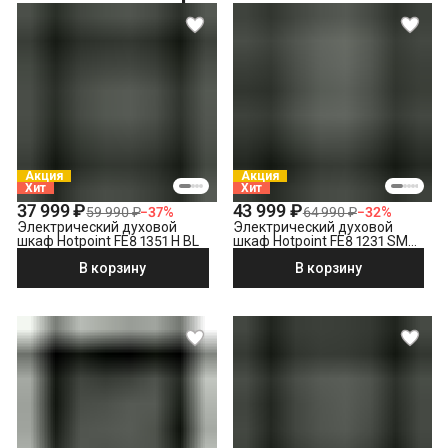
Выставление по уровню
Подключение к готовым точкам электросети
Встраивание техники в мебель (без доработки)
Проверка исправности и готовности подключения
электросети
Что не входит в стоимость?
Демонтаж электрического духового шкафа
Выезд мастера за административные пределы города
Акция
Акция
(МСК за МКАД, СПБ за КАД)
Хит
Хит
Утилизация техники
37 999 ₽
43 999 ₽
59 990 ₽
−
37
%
64 990 ₽
−
32
%
Электрический духовой
Электрический духовой
шкаф Hotpoint FE8 1351 H BL
шкаф Hotpoint FE8 1231 SMP
BLG, черный
В корзину
В корзину