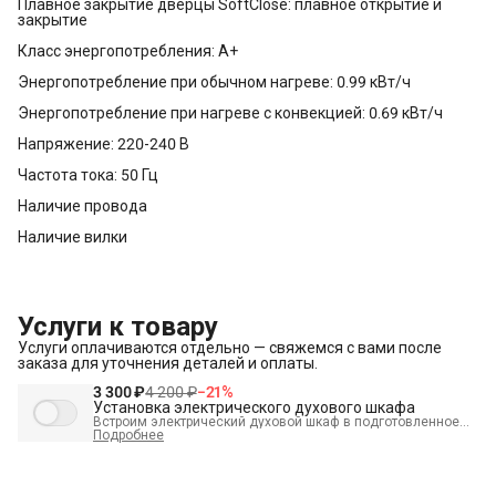
Плавное закрытие дверцы SoftClose: плавное открытие и
закрытие
Класс энергопотребления: A+
Энергопотребление при обычном нагреве: 0.99 кВт/ч
Энергопотребление при нагреве с конвекцией: 0.69 кВт/ч
Напряжение: 220-240 В
Частота тока: 50 Гц
Наличие провода
Наличие вилки
Услуги к товару
Услуги оплачиваются отдельно — свяжемся с вами после
заказа для уточнения деталей и оплаты.
3 300 ₽
4 200 ₽
−
21
%
Установка электрического духового шкафа
Встроим электрический духовой шкаф в подготовленное
место и подключим к электрике.
Подробнее
В стоимость входит:
Распаковка и визуальный осмотр
Краткая консультация по вопросам эксплуатации