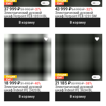
Акция
Акция
(МСК за МКАД, СПБ за КАД)
Хит
Хит
Утилизация техники
37 999 ₽
43 999 ₽
59 990 ₽
−
37
%
64 990 ₽
−
32
%
Электрический духовой
Электрический духовой
шкаф Hotpoint FE8 1351 H BL
шкаф Hotpoint FE8 1231 SMP
BLG, черный
В корзину
В корзину
Акция
Акция
Хит
Хит
18 999 ₽
21 185 ₽
31 490 ₽
−
40
%
33 990 ₽
−
38
%
Электрический духовой
Электрический духовой
шкаф Indesit IFE 2420 BL
шкаф Indesit IFE 3634 BL
В корзину
В корзину