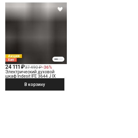
Акция
Хит
24 111 ₽
37 490 ₽
−
36
%
Электрический духовой
шкаф Indesit IFE 3644 J IX
В корзину