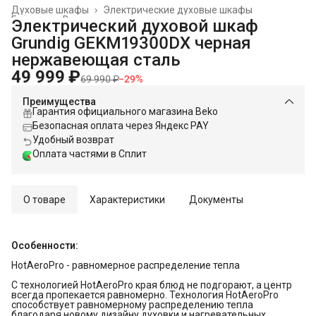
Духовые шкафы
›
Электрические духовые шкафы
Главная
›
Встраиваемая техника
›
Электрический духовой шкаф
Grundig GEKM19300DX черная
нержавеющая сталь
49 999 ₽
69 990 ₽
−
29
%
Преимущества
Гарантия официального магазина Beko
Безопасная оплата через Яндекс PAY
Удобный возврат
Оплата частями в Сплит
О товаре
Характеристики
Документы
Особенности:
HotAeroPro - равномерное распределение тепла
С технологией HotAeroPro края блюд не подгорают, а центр
всегда пропекается равномерно. Технология HotAeroPro
способствует равномерному распределению тепла
благодаря новому дизайну духовки и нагревательных