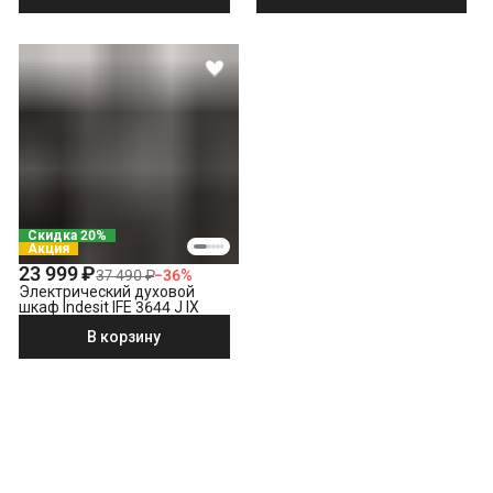
Скидка 20%
Акция
23 999 ₽
37 490 ₽
−
36
%
Электрический духовой
шкаф Indesit IFE 3644 J IX
В корзину