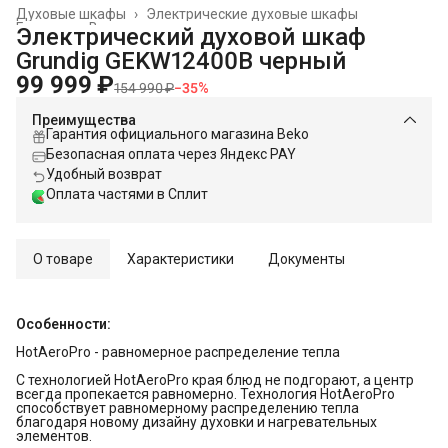
Духовые шкафы
›
Электрические духовые шкафы
Главная
›
Встраиваемая техника
›
Электрический духовой шкаф
Grundig GEKW12400B черный
99 999 ₽
154 990 ₽
−
35
%
Преимущества
Гарантия официального магазина Beko
Безопасная оплата через Яндекс PAY
Удобный возврат
Оплата частями в Сплит
О товаре
Характеристики
Документы
Особенности:
HotAeroPro - равномерное распределение тепла
С технологией HotAeroPro края блюд не подгорают, а центр
всегда пропекается равномерно. Технология HotAeroPro
способствует равномерному распределению тепла
благодаря новому дизайну духовки и нагревательных
элементов.