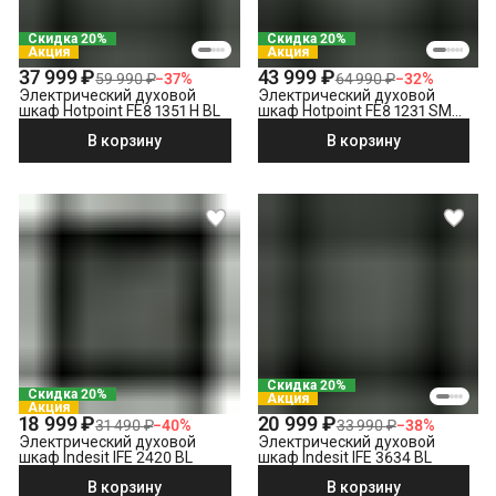
Демонтаж электрического духового шкафа
Выезд мастера за административные пределы города
Скидка 20%
Скидка 20%
(МСК за МКАД, СПБ за КАД)
Акция
Акция
Утилизация техники
37 999 ₽
43 999 ₽
59 990 ₽
−
37
%
64 990 ₽
−
32
%
Электрический духовой
Электрический духовой
шкаф Hotpoint FE8 1351 H BL
шкаф Hotpoint FE8 1231 SMP
BLG, черный
В корзину
В корзину
Скидка 20%
Скидка 20%
Акция
Акция
18 999 ₽
20 999 ₽
31 490 ₽
−
40
%
33 990 ₽
−
38
%
Электрический духовой
Электрический духовой
шкаф Indesit IFE 2420 BL
шкаф Indesit IFE 3634 BL
В корзину
В корзину