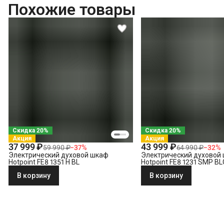
Встраивание техники в мебель (без доработки)
Похожие товары
Проверка исправности и готовности подключения электросети
Что не входит в стоимость?
Демонтаж электрического духового шкафа
Выезд мастера за административные пределы города (МСК за МКАД, 
Утилизация техники
Скидка 20%
Скидка 20%
Акция
Акция
37 999 ₽
43 999 ₽
59 990 ₽
−
37
%
64 990 ₽
−
32
%
Электрический духовой шкаф
Электрический духовой
Hotpoint FE8 1351 H BL
Hotpoint FE8 1231 SMP B
В корзину
В корзину