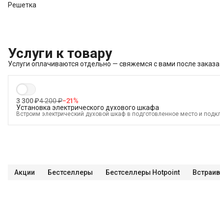
Решетка
Услуги к товару
Услуги оплачиваются отдельно — свяжемся с вами после заказа
3 300 ₽
4 200 ₽
−
21
%
Установка электрического духового шкафа
Встроим электрический духовой шкаф в подготовленное место и подкл
В стоимость входит:
Распаковка и визуальный осмотр
Краткая консультация по вопросам эксплуатации
Подключение уже имеющегося силового кабеля с вилкой
Проверка работоспособности
Акции
Бестселлеры
Бестселлеры Hotpoint
Встраив
Демонстрация работы техники
Выезд мастера в административных пределах города (МСК до МКАД, 
Выставление по уровню
Подключение к готовым точкам электросети