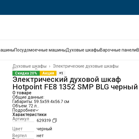
машины
Посудомоечные машины
Духовые шкафы
Варочные панели
Духовые шкафы
›
Электрические духовые шкафы
Главная
›
Встраиваемая техника
›
Скидка 20%
Акция
+1
Электрический духовой шкаф
Hotpoint FE8 1352 SMP BLG черный
О товаре
Общие данные:
Габариты: 59.5x59.4x56.7 см
Объем: 72 л
Гриль: есть
Подробнее
Конвекция: есть
Характеристики
Количество режимов работы: 15
Артикул
629319
Самоочистка: паровая + пиролитическая
Режимы:
Цвет
черный
3D приготовление
Вертел
нет
Верхний и нижний нагрев