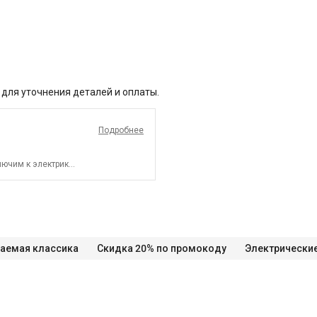
 для уточнения деталей и оплаты.
Подробнее
ючим к электрике.
аемая классика
Скидка 20% по промокоду
Электрически
СПБ до КАД)