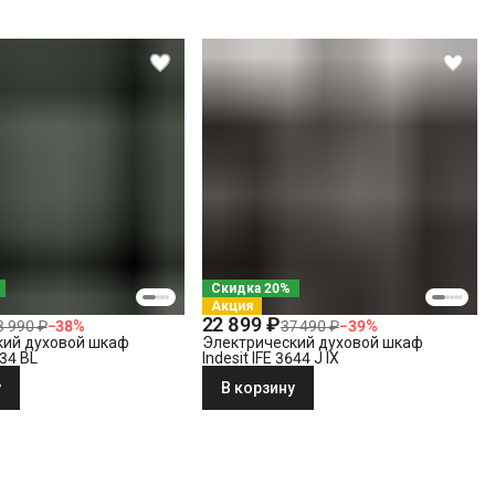
Скидка 20%
Акция
22 899 ₽
3 990 ₽
−
38
%
37 490 ₽
−
39
%
кий духовой шкаф
Электрический духовой шкаф
634 BL
Indesit IFE 3644 J IX
у
В корзину