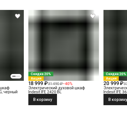
СПБ за КАД)
Скидка 20%
Скидка 20%
Акция
Акция
18 999 ₽
20 999 ₽
31 490 ₽
−
40
%
3
 шкаф
Электрический духовой шкаф
Электричес
LG, черный
Indesit IFE 2420 BL
Indesit IFE 3
В корзину
В корзин