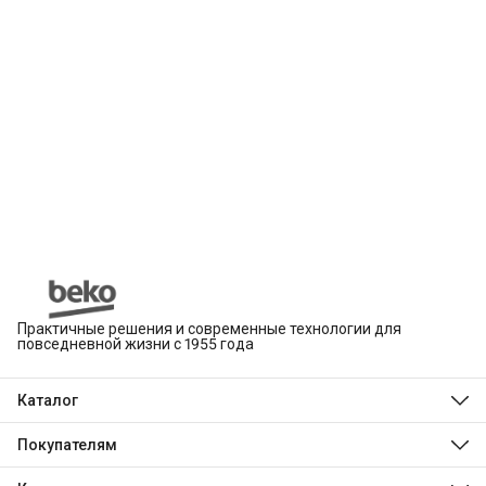
Практичные решения и современные технологии для
повседневной жизни с 1955 года
Каталог
Beko
Hotpoint
Покупателям
Indesit
Магазины
Холодильники и морозильники