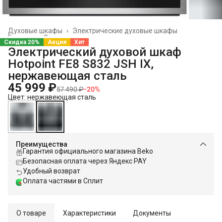
Духовые шкафы
›
Электрические духовые шкафы
Главная
›
Встраиваемая техника
›
Скидка 20%
Акция
Хит
Электрический духовой шкаф
Hotpoint FE8 S832 JSH IX,
нержавеющая сталь
45 999 ₽
57 490 ₽
−
20
%
Цвет: нержавеющая сталь
Преимущества
Гарантия официального магазина Beko
Безопасная оплата через Яндекс PAY
Удобный возврат
Оплата частями в Сплит
О товаре
Характеристики
Документы