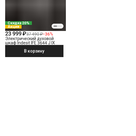
Скидка 20%
Акция
23 999 ₽
37 490 ₽
−
36
%
Электрический духовой
шкаф Indesit IFE 3644 J IX
В корзину