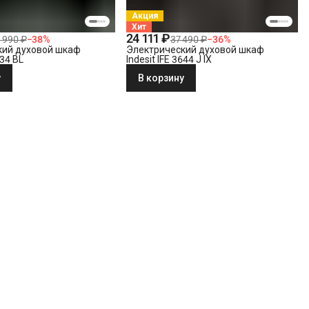
Акция
Хит
24 111 ₽
 990 ₽
−
38
%
37 490 ₽
−
36
%
кий духовой шкаф
Электрический духовой шкаф
634 BL
Indesit IFE 3644 J IX
у
В корзину