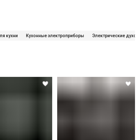
ля кухни
Кухонные электроприборы
Электрические духо