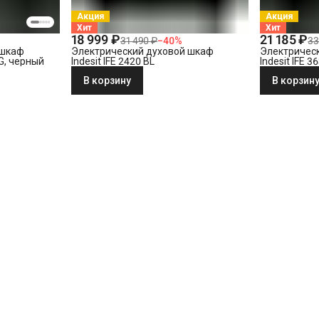
Акция
Акция
Хит
Хит
18 999 ₽
21 185 ₽
31 490 ₽
−
40
%
33
 шкаф
Электрический духовой шкаф
Электричес
LG, черный
Indesit IFE 2420 BL
Indesit IFE 3
В корзину
В корзин