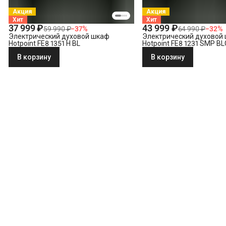
Акция
Акция
Хит
Хит
37 999 ₽
43 999 ₽
59 990 ₽
−
37
%
64 990 ₽
−
32
%
Электрический духовой шкаф
Электрический духовой
Hotpoint FE8 1351 H BL
Hotpoint FE8 1231 SMP B
В корзину
В корзину