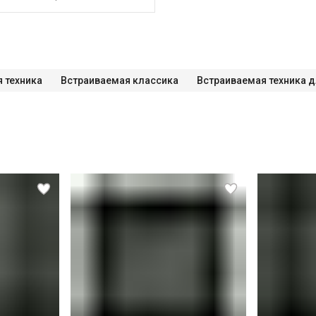
 техника
Встраиваемая классика
Встраиваемая техника д
СПБ до КАД)
СПБ за КАД)