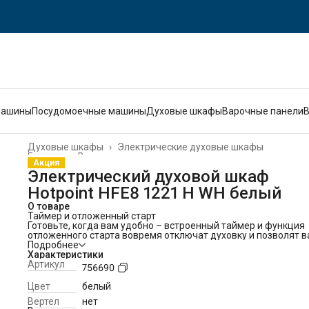
машины
Посудомоечные машины
Духовые шкафы
Варочные панели
Духовые шкафы
›
Электрические духовые шкафы
Главная
›
Встраиваемая техника
›
Акция
Электрический духовой шкаф
Hotpoint HFE8 1221 H WH белый
О товаре
Таймер и отложенный старт
Готовьте, когда вам удобно – встроенный таймер и функция
отложенного старта вовремя отключат духовку и позволят 
легко планировать домашние дела и не отвлекаться на
Подробнее
приготовление блюда больше необходимого.
Характеристики
Общие данные:
Артикул
756690
Габариты: 59.5x59.4x56.7 см
Габариты ниши для встраивания: 59x56x55 см
Цвет
белый
Объем: 72 л
Вертел
нет
Гриль: есть