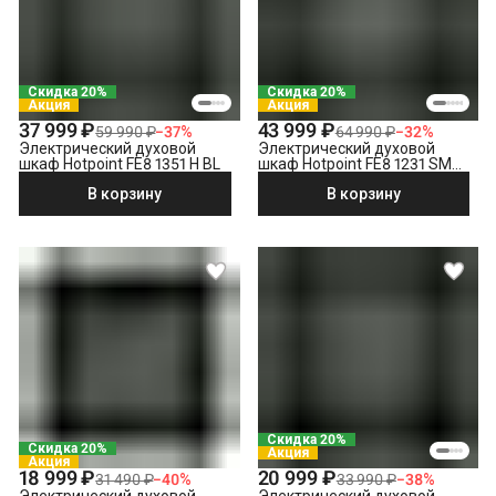
электросети
Что не входит в стоимость?
Демонтаж электрического духового шкафа
Выезд мастера за административные пределы города
Скидка 20%
Скидка 20%
(МСК за МКАД, СПБ за КАД)
Акция
Акция
Утилизация техники
37 999 ₽
43 999 ₽
59 990 ₽
−
37
%
64 990 ₽
−
32
%
Электрический духовой
Электрический духовой
шкаф Hotpoint FE8 1351 H BL
шкаф Hotpoint FE8 1231 SMP
BLG, черный
В корзину
В корзину
Скидка 20%
Скидка 20%
Акция
Акция
18 999 ₽
20 999 ₽
31 490 ₽
−
40
%
33 990 ₽
−
38
%
Электрический духовой
Электрический духовой