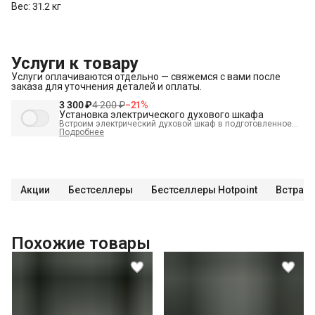
Вес: 31.2 кг
Услуги к товару
Услуги оплачиваются отдельно — свяжемся с вами после
заказа для уточнения деталей и оплаты.
3 300 ₽
4 200 ₽
−
21
%
Установка электрического духового шкафа
Встроим электрический духовой шкаф в подготовленное
место и подключим к электрике.
Подробнее
В стоимость входит:
Распаковка и визуальный осмотр
Краткая консультация по вопросам эксплуатации
Подключение уже имеющегося силового кабеля с вилкой
Акции
Бестселлеры
Бестселлеры Hotpoint
Встраив
Проверка работоспособности
Демонстрация работы техники
Выезд мастера в административных пределах города (МСК
Похожие товары
до МКАД, СПБ до КАД)
Выставление по уровню
Подключение к готовым точкам электросети
Встраивание техники в мебель (без доработки)
Проверка исправности и готовности подключения