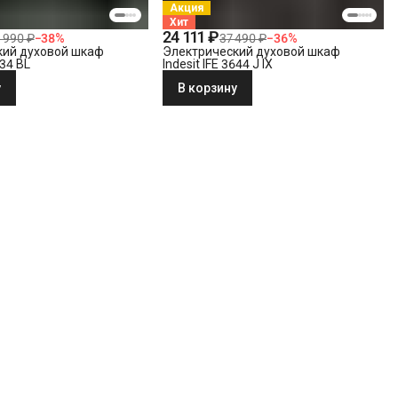
Акция
Хит
24 111 ₽
 990 ₽
−
38
%
37 490 ₽
−
36
%
кий духовой шкаф
Электрический духовой шкаф
634 BL
Indesit IFE 3644 J IX
у
В корзину