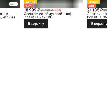
Акция
Акция
Хит
Хит
18 999 ₽
21 185 ₽
31 490 ₽
−
40
%
33
 шкаф
Электрический духовой шкаф
Электричес
LG, черный
Indesit IFE 2420 BL
Indesit IFE 3
В корзину
В корзин