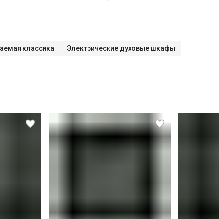
аемая классика
Электрические духовые шкафы
СПБ до КАД)
СПБ за КАД)