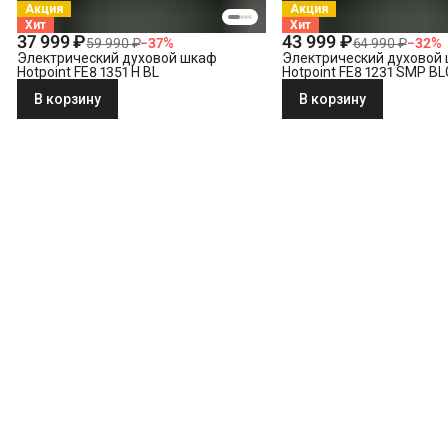
Акция
Акция
Хит
Хит
37 999 ₽
43 999 ₽
59 990 ₽
−
37
%
64 990 ₽
−
32
%
Электрический духовой шкаф
Электрический духовой
Hotpoint FE8 1351 H BL
Hotpoint FE8 1231 SMP B
В корзину
В корзину