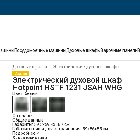
машины
Посудомоечные машины
Духовые шкафы
Варочные панели
Духовые шкафы
›
Электрические духовые шкафы
Главная
›
Встраиваемая техника
›
Акция
Электрический духовой шкаф
Hotpoint HSTF 1231 JSAH WHG
Цвет: белый
О товаре
Общие данные:
Габариты: 59.5х59.4х56.7 см
Габариты ниши для встраивания: 59х56х55 см
Объем: 72 л
Подробнее
Гриль: есть
Характеристики