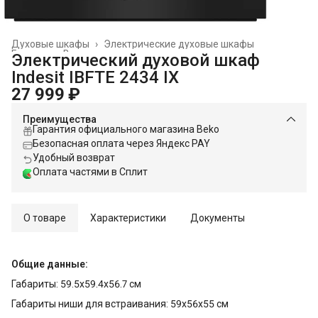
Духовые шкафы
›
Электрические духовые шкафы
Главная
›
Встраиваемая техника
›
Электрический духовой шкаф
Indesit IBFTE 2434 IX
27 999 ₽
Преимущества
Гарантия официального магазина Beko
Безопасная оплата через Яндекс PAY
Удобный возврат
Оплата частями в Сплит
О товаре
Характеристики
Документы
Общие данные:
Габариты: 59.5x59.4x56.7 см
Габариты ниши для встраивания: 59x56x55 см