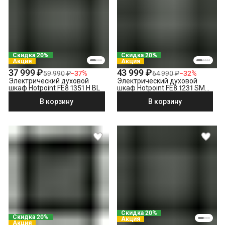
Проверка исправности и готовности подключения
электросети
Что не входит в стоимость?
Демонтаж электрического духового шкафа
Выезд мастера за административные пределы города
Скидка 20%
Скидка 20%
(МСК за МКАД, СПБ за КАД)
Акция
Акция
Утилизация техники
37 999 ₽
43 999 ₽
59 990 ₽
−
37
%
64 990 ₽
−
32
%
Электрический духовой
Электрический духовой
шкаф Hotpoint FE8 1351 H BL
шкаф Hotpoint FE8 1231 SMP
BLG, черный
В корзину
В корзину
Скидка 20%
Скидка 20%
Акция
Акция