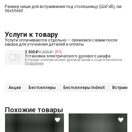
Размер ниши для встраивания под столешницу (ШхГxВ), см:
56x55x60
Услуги к товару
Услуги оплачиваются отдельно — свяжемся с вами после
заказа для уточнения деталей и оплаты.
3 300 ₽
4 200 ₽
−
21
%
Установка электрического духового шкафа
Встроим электрический духовой шкаф в подготовленное
место и подключим к электрике.
Подробнее
В стоимость входит:
Распаковка и визуальный осмотр
Краткая консультация по вопросам эксплуатации
Подключение уже имеющегося силового кабеля с вилкой
Акции
Бестселлеры
Бестселлеры Indesit
Встраива
Проверка работоспособности
Демонстрация работы техники
Выезд мастера в административных пределах города (МСК
Похожие товары
до МКАД, СПБ до КАД)
Выставление по уровню
Подключение к готовым точкам электросети
Встраивание техники в мебель (без доработки)