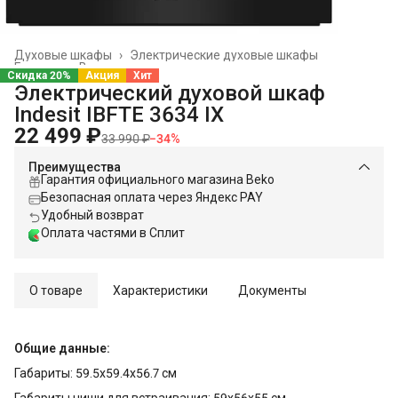
Духовые шкафы
›
Электрические духовые шкафы
Главная
›
Встраиваемая техника
›
Скидка 20%
Акция
Хит
Электрический духовой шкаф
Indesit IBFTE 3634 IX
22 499 ₽
33 990 ₽
−
34
%
Преимущества
Гарантия официального магазина Beko
Безопасная оплата через Яндекс PAY
Удобный возврат
Оплата частями в Сплит
О товаре
Характеристики
Документы
Общие данные:
Габариты: 59.5x59.4x56.7 см
Габариты ниши для встраивания: 59x56x55 см