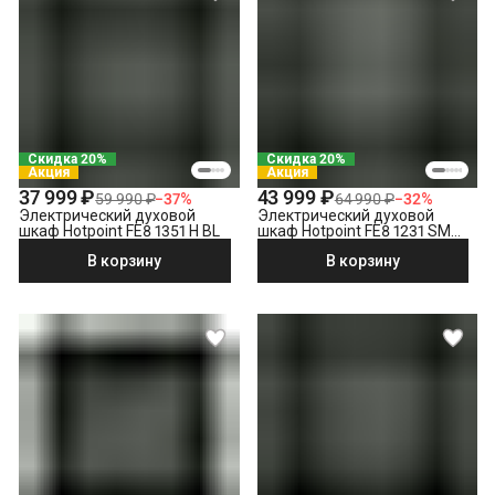
Подключение к готовым точкам электросети
Встраивание техники в мебель (без доработки)
Проверка исправности и готовности подключения
электросети
Что не входит в стоимость?
Демонтаж электрического духового шкафа
Выезд мастера за административные пределы города
Скидка 20%
Скидка 20%
(МСК за МКАД, СПБ за КАД)
Акция
Акция
Утилизация техники
37 999 ₽
43 999 ₽
59 990 ₽
−
37
%
64 990 ₽
−
32
%
Электрический духовой
Электрический духовой
шкаф Hotpoint FE8 1351 H BL
шкаф Hotpoint FE8 1231 SMP
BLG, черный
В корзину
В корзину