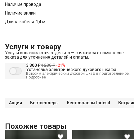
Наличие провода
Наличие вилки
Длина кабеля: 1,4 м
Услуги к товару
Услуги оплачиваются отдельно — свяжемся с вами после
заказа для уточнения деталей и оплаты.
3 300 ₽
4 200 ₽
−
21
%
Установка электрического духового шкафа
Встроим электрический духовой шкаф в подготовленное
место и подключим к электрике.
Подробнее
В стоимость входит:
Распаковка и визуальный осмотр
Краткая консультация по вопросам эксплуатации
Подключение уже имеющегося силового кабеля с вилкой
Акции
Бестселлеры
Бестселлеры Indesit
Встраива
Проверка работоспособности
Демонстрация работы техники
Выезд мастера в административных пределах города (МСК
Похожие товары
до МКАД, СПБ до КАД)
Выставление по уровню