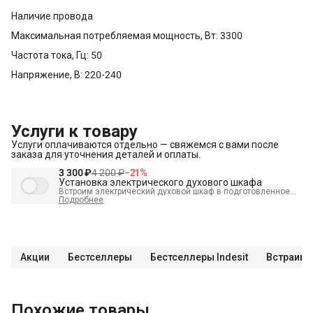
Наличие провода
Максимальная потребляемая мощность, Вт: 3300
Частота тока, Гц: 50
Напряжение, В: 220-240
Услуги к товару
Услуги оплачиваются отдельно — свяжемся с вами после
заказа для уточнения деталей и оплаты.
3 300 ₽
4 200 ₽
−
21
%
Установка электрического духового шкафа
Встроим электрический духовой шкаф в подготовленное
место и подключим к электрике.
Подробнее
В стоимость входит:
Распаковка и визуальный осмотр
Краткая консультация по вопросам эксплуатации
Подключение уже имеющегося силового кабеля с вилкой
Акции
Бестселлеры
Бестселлеры Indesit
Встраива
Проверка работоспособности
Демонстрация работы техники
Выезд мастера в административных пределах города (МСК
Похожие товары
до МКАД, СПБ до КАД)