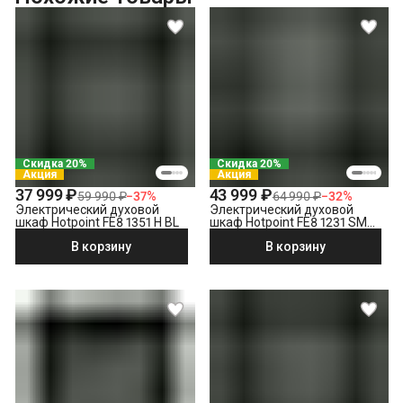
Выставление по уровню
Подключение к готовым точкам электросети
Встраивание техники в мебель (без доработки)
Проверка исправности и готовности подключения
электросети
Что не входит в стоимость?
Демонтаж электрического духового шкафа
Выезд мастера за административные пределы города
Скидка 20%
Скидка 20%
(МСК за МКАД, СПБ за КАД)
Акция
Акция
Утилизация техники
37 999 ₽
43 999 ₽
59 990 ₽
−
37
%
64 990 ₽
−
32
%
Электрический духовой
Электрический духовой
шкаф Hotpoint FE8 1351 H BL
шкаф Hotpoint FE8 1231 SMP
BLG, черный
В корзину
В корзину