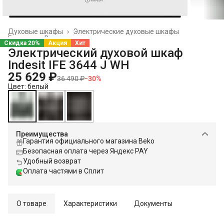
Духовые шкафы
›
Электрические духовые шкафы
Главная
›
Встраиваемая техника
›
Скидка 20%
Акция
Хит
Электрический духовой шкаф
Indesit IFE 3644 J WH
25 629 ₽
36 490 ₽
−
30
%
Цвет: белый
Преимущества
Гарантия официального магазина Beko
Безопасная оплата через Яндекс PAY
Удобный возврат
Оплата частями в Сплит
О товаре
Характеристики
Документы