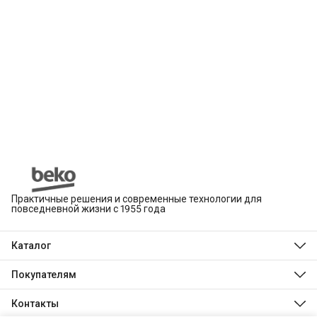
Практичные решения и современные технологии для
повседневной жизни с 1955 года
Каталог
Beko
Hotpoint
Покупателям
Indesit
Магазины
Холодильники и морозильники
Оплата
Контакты
Стиральные и сушильные машины
Доставка
Посудомоечные машины