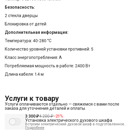
Безопасность:
2 стекла дверцы
Блокировка от детей
Дополнительная информация:
Температура: 40-280 °C
Количество уровней установки противней: 5
Класс энергопотребления: A
Потребляемая мощность в работе: 2400 Вт
Длина кабеля: 1.4 м
Услуги к товару
Услуги оплачиваются отдельно — свяжемся с вами после
заказа для уточнения деталей и оплаты.
3 300 ₽
4 200 ₽
−
21
%
Установка электрического духового шкафа
Встроим электрический духовой шкаф в подготовленное
место и подключим к электрике.
Подробнее
В стоимость входит: