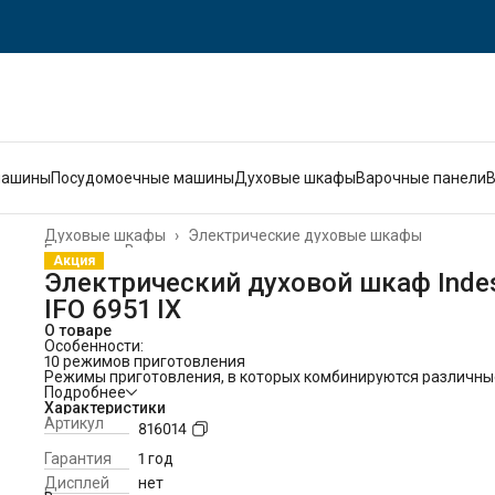
машины
Посудомоечные машины
Духовые шкафы
Варочные панели
Духовые шкафы
›
Электрические духовые шкафы
Главная
›
Встраиваемая техника
›
Акция
Электрический духовой шкаф Indes
IFO 6951 IX
О товаре
Особенности:
10 режимов приготовления
Режимы приготовления, в которых комбинируются различны
нагревательные элементы и вращение вентилятора в задне
Подробнее
части камеры духового шкафа, позволяют легко подобрать
Характеристики
оптимальные условия для приготовления различных блюд –
Артикул
816014
простого рагу до нежной пиццы.
Камера духового шкафа объемом 70 литров
Гарантия
1 год
Большой объем рабочей камеры позволит приготовить обед
Дисплей
нет
сразу на большую семью или испечь печенье для большого