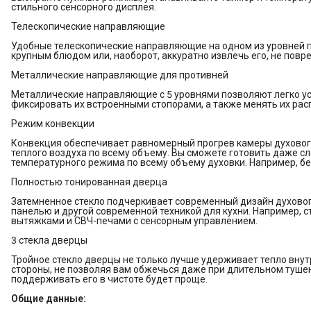
стильного сенсорного дисплея.
Телескопические направляющие
Удобные телескопические направляющие на одном из уровней по
крупным блюдом или, наоборот, аккуратно извлечь его, не повр
Металлические направляющие для противней
Металлические направляющие с 5 уровнями позволяют легко у
фиксировать их встроенными стопорами, а также менять их рас
Режим конвекции
Конвекция обеспечивает равномерный прогрев камеры духовог
теплого воздуха по всему объему. Вы сможете готовить даже 
температурного режима по всему объему духовки. Например, бе
Полностью тонированная дверца
Затемненное стекло подчеркивает современный дизайн духовог
панелью и другой современной техникой для кухни. Например,
вытяжками и СВЧ-печами с сенсорным управлением.
3 стекла дверцы
Тройное стекло дверцы не только лучше удерживает тепло внут
стороны, не позволяя вам обжечься даже при длительном тушен
поддерживать его в чистоте будет проще.
Общие данные: