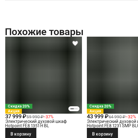
Выезд мастера в административных пределах города (МСК до МКАД, 
Выставление по уровню
Подключение к готовым точкам электросети
Встраивание техники в мебель (без доработки)
Похожие товары
Проверка исправности и готовности подключения электросети
Что не входит в стоимость?
Демонтаж электрического духового шкафа
Выезд мастера за административные пределы города (МСК за МКАД, 
Утилизация техники
Скидка 20%
Скидка 20%
Акция
Акция
37 999 ₽
43 999 ₽
59 990 ₽
−
37
%
64 990 ₽
−
32
%
Электрический духовой шкаф
Электрический духовой
Hotpoint FE8 1351 H BL
Hotpoint FE8 1231 SMP B
В корзину
В корзину