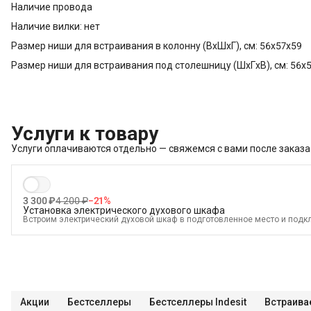
Наличие провода
Наличие вилки: нет
Размер ниши для встраивания в колонну (ВхШхГ), см: 56x57x59
Размер ниши для встраивания под столешницу (ШхГxВ), см: 56x
Услуги к товару
Услуги оплачиваются отдельно — свяжемся с вами после заказа
3 300 ₽
4 200 ₽
−
21
%
Установка электрического духового шкафа
Встроим электрический духовой шкаф в подготовленное место и подкл
В стоимость входит:
Распаковка и визуальный осмотр
Краткая консультация по вопросам эксплуатации
Подключение уже имеющегося силового кабеля с вилкой
Проверка работоспособности
Акции
Бестселлеры
Бестселлеры Indesit
Встраива
Демонстрация работы техники