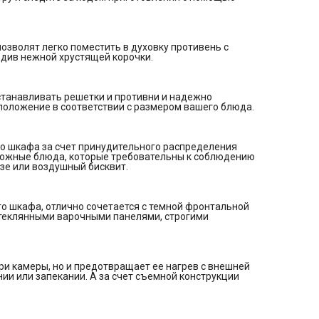
тушении или запекании. А за счет съемной конструкции
поддерживать его в чистоте будет проще.
Общие данные:
Габариты: 59.5х59.5x57.5 см
Объем: 70 л
зволят легко поместить в духовку противень с
Подсветка: есть
едив нежной хрустящей корочки.
Количество режимов работы: 10
Самоочистка: эмаль легкой очистки
Принадлежности: глубокий противень, решетка
Режимы работы:
станавливать решетки и противни и надежно
Верхний и нижний нагрев
положение в соответствии с размером вашего блюда.
Разморозка
Вентиляционный нагрев
Нижний нагрев
Гриль
о шкафа за счет принудительного распределения
Усиленный гриль
сложные блюда, которые требовательны к соблюдению
Усиленный гриль + вентилятор
зе или воздушный бисквит.
Эко режим
Конвекция
Управление и функции:
Тип управления: Полностью сенсорное
о шкафа, отлично сочетается с темной фронтальной
Материал панели управления: Нержавеющая сталь
 стеклянными варочными панелями, строгими
Таймер
Безопасность:
Количество стекол дверцы духовки: 3
Блокировка дисплея
Дополнительная информация:
ри камеры, но и предотвращает ее нагрев с внешней
Открытие дверцы: Вниз
ии или запекании. А за счет съемной конструкции
Полностью стеклянная внутренняя поверхность дверцы
Съемные направляющие для противней
Телескопические направляющие: На одном уровне
Класс энергопотребления: A