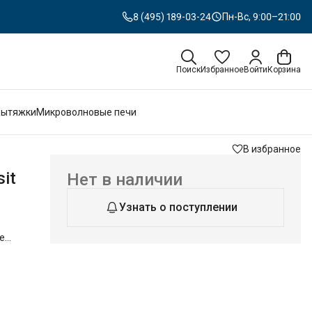
8 (495) 189-03-24
Пн-Вс, 9:00–21:00
Поиск
Избранное
Войти
Корзина
Вытяжки
Микроволновые печи
В избранное
it
Нет в наличии
Узнать о поступлении
е
й
 от