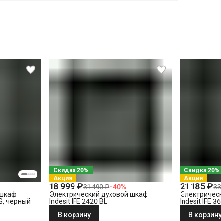
СПБ до КАД)
СПБ за КАД)
Скидка 20%
Скидка 20%
Акция
Акция
18 999 ₽
21 185 ₽
31 490 ₽
−
40
%
33
 шкаф
Электрический духовой шкаф
Электричес
LG, черный
Indesit IFE 2420 BL
Indesit IFE 3
В корзину
В корзин