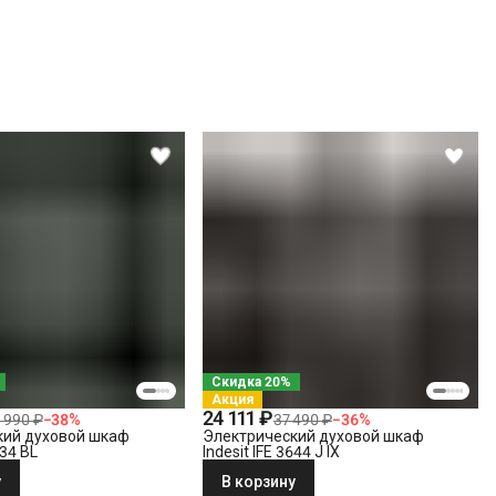
Скидка 20%
Акция
24 111 ₽
 990 ₽
−
38
%
37 490 ₽
−
36
%
кий духовой шкаф
Электрический духовой шкаф
634 BL
Indesit IFE 3644 J IX
у
В корзину