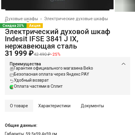
Духовые шкафы
›
Электрические духовые шкафы
Главная
›
Встраиваемая техника
›
Скидка 20%
Акция
Электрический духовой шкаф
Indesit IFSE 3841 J IX,
нержавеющая сталь
31 999 ₽
42 490 ₽
−
25
%
Преимущества
Гарантия официального магазина Beko
Безопасная оплата через Яндекс PAY
Удобный возврат
Оплата частями в Сплит
О товаре
Характеристики
Документы
Общие данные:
Габариты: 59.5x59.4x59 см