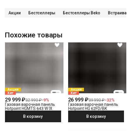
Акции
Бестселлеры
Бестселлеры Beko
Встраивае
Похожие товары
Акция
Акция
Хит
Хит
29 999 ₽
26 999 ₽
32 990 ₽
−
9
%
39 990 ₽
−
32
%
Газовая варочная панель
Газовая варочная панель
Hotpoint HGMTS 643 W IX
Hotpoint HG 62FD/BK
В корзину
В корзину