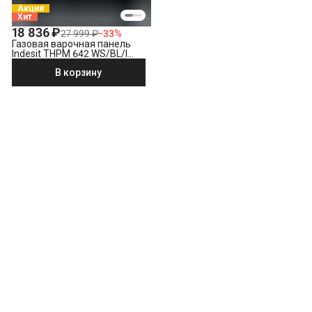
Акция
Хит
18 836 ₽
27 999 ₽
−
33
%
Газовая варочная панель
Indesit THPM 642 WS/BL/I
черный
В корзину