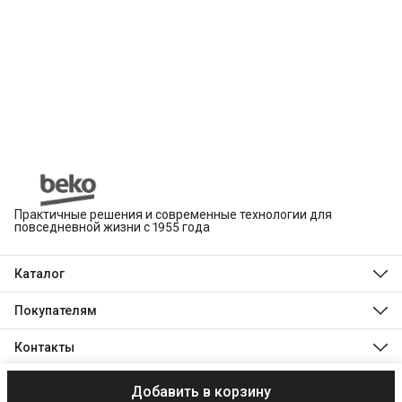
Практичные решения и современные технологии для
повседневной жизни с 1955 года
Каталог
Beko
Hotpoint
Покупателям
Indesit
Магазины
Холодильники и морозильники
Оплата
Контакты
Стиральные и сушильные машины
Доставка
Посудомоечные машины
Телефон
Обмен, возврат и ремонт
Духовые шкафы
8 (495) 189-03-24
Технологии Beko
Варочные панели
Добавить в корзину
© 2003–2026 ООО «ХОЛОДИЛЬНИК.РУ»
Реквизиты
Пользователь
Режим работы
Технологии Indesit