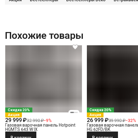
Похожие товары
Скидка 20%
Скидка 20%
Акция
Акция
29 999 ₽
26 999 ₽
32 990 ₽
−
9
%
39 990 ₽
−
32
%
Газовая варочная панель Hotpoint
Газовая варочная панель
HGMTS 643 W IX
HG 62FD/BK
В корзину
В корзину