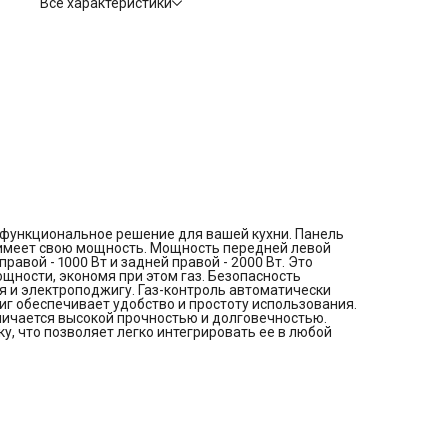
Все характеристики
а электроподжиг обеспечивает удобство и простоту
использования. Материал рабочей поверхности - закаленно
стекло, которое отличается высокой прочностью и
долговечностью. Варочная панель Beko HILG 64235 S имеет
независимую установку, что позволяет легко интегрировать 
любой интерьер кухни.
Общие данные:
Габариты: 9.8х59х51 см
Габариты ниши для встраивания: -х56х49 см
Рабочая поверхность: закаленное стекло
Количество конфорок: 4 газовые
Мощность конфорок:
Передняя левая: 2000 Вт
Задняя левая: 2900 Вт
Передняя правая: 1000 Вт
Задняя правая: 2000 Вт
Газ-контроль
и функциональное решение для вашей кухни. Панель
Электроподжиг
имеет свою мощность. Мощность передней левой
Дополнительная информация:
равой - 1000 Вт и задней правой - 2000 Вт. Это
Решетки эмалированные
щности, экономя при этом газ. Безопасность
Функция блокировки подачи газа
я и электроподжигу. Газ-контроль автоматически
Тип газа: G 20/ G 30
иг обеспечивает удобство и простоту использования.
тличается высокой прочностью и долговечностью.
у, что позволяет легко интегрировать ее в любой