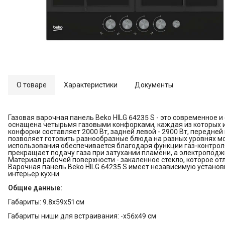
О товаре
Характеристики
Документы
Газовая варочная панель Beko HILG 64235 S - это современное 
оснащена четырьмя газовыми конфорками, каждая из которых 
конфорки составляет 2000 Вт, задней левой - 2900 Вт, передней п
позволяет готовить разнообразные блюда на разных уровнях мо
использования обеспечивается благодаря функции газ-контрол
прекращает подачу газа при затухании пламени, а электроподж
Материал рабочей поверхности - закаленное стекло, которое о
Варочная панель Beko HILG 64235 S имеет независимую установк
интерьер кухни.
Общие данные:
Габариты: 9.8х59х51 см
Габариты ниши для встраивания: -х56х49 см