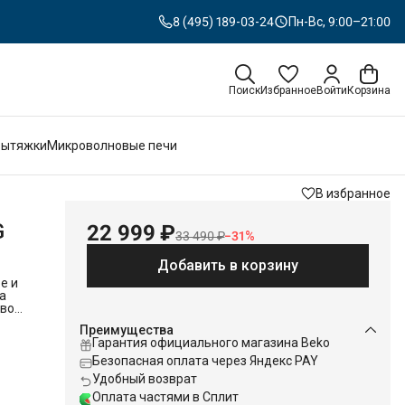
8 (495) 189-03-24
Пн-Вс, 9:00–21:00
Поиск
Избранное
Войти
Корзина
Вытяжки
Микроволновые печи
В избранное
G
22 999 ₽
33 490 ₽
−
31
%
Добавить в корзину
е и
а
свою
2000
Преимущества
ей
Гарантия официального магазина Beko
люда
Безопасная оплата через Яндекс PAY
Удобный возврат
ени,
Оплата частями в Сплит