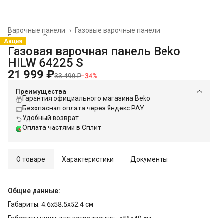
Варочные панели
›
Газовые варочные панели
Главная
›
Встраиваемая техника
›
Акция
Газовая варочная панель Beko
HILW 64225 S
21 999 ₽
33 490 ₽
−
34
%
Преимущества
Гарантия официального магазина Beko
Безопасная оплата через Яндекс PAY
Удобный возврат
Оплата частями в Сплит
О товаре
Характеристики
Документы
Общие данные:
Габариты: 4.6х58.5х52.4 см
Габариты ниши для встраивания: -х56x49 см