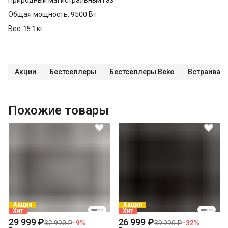
Общая мощность: 9500 Вт
Вес: 15.1 кг
Акции
Бестселлеры
Бестселлеры Beko
Встраивае
Похожие товары
Акция
Акция
Хит
Хит
29 999 ₽
26 999 ₽
32 990 ₽
−
9
%
39 990 ₽
−
32
%