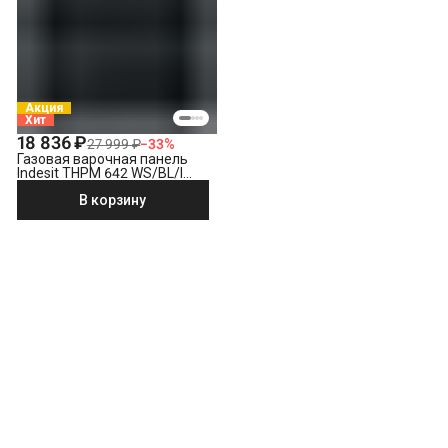
Акция
Хит
18 836 ₽
27 999 ₽
−
33
%
Газовая варочная панель
Indesit THPM 642 WS/BL/I
черный
В корзину