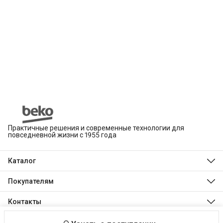
Практичные решения и современные технологии для
повседневной жизни с 1955 года
Каталог
Beko
Hotpoint
Покупателям
Indesit
Магазины
Холодильники и морозильники
Оплата
Контакты
Стиральные и сушильные машины
Доставка
Посудомоечные машины
Телефон
Обмен, возврат и ремонт
Духовые шкафы
8 (495) 189-03-24
Технологии Beko