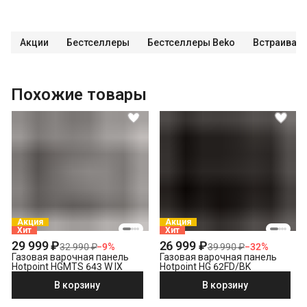
Акции
Бестселлеры
Бестселлеры Beko
Встраивае
Похожие товары
Акция
Акция
Хит
Хит
29 999 ₽
26 999 ₽
32 990 ₽
−
9
%
39 990 ₽
−
32
%
Газовая варочная панель
Газовая варочная панель
Hotpoint HGMTS 643 W IX
Hotpoint HG 62FD/BK
В корзину
В корзину