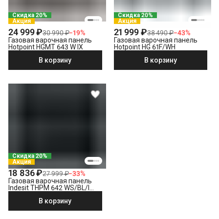
Скидка 20%
Скидка 20%
Акция
Акция
24 999 ₽
21 999 ₽
30 990 ₽
−
19
%
38 490 ₽
−
43
%
Газовая варочная панель
Газовая варочная панель
Hotpoint HGMT 643 W IX
Hotpoint HG 61F/WH
В корзину
В корзину
Скидка 20%
Акция
18 836 ₽
27 999 ₽
−
33
%
Газовая варочная панель
Indesit THPM 642 WS/BL/I
черный
В корзину