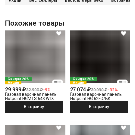
Акции
Бестселлеры
Бестселлеры Beko
Встраивае
Похожие товары
Скидка 20%
Скидка 20%
Акция
Акция
29 999 ₽
27 074 ₽
32 990 ₽
−
9
%
39 990 ₽
−
32
%
Газовая варочная панель
Газовая варочная панель
Hotpoint HGMTS 643 W IX
Hotpoint HG 62FD/BK
В корзину
В корзину