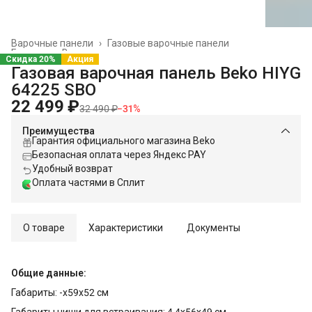
Варочные панели
›
Газовые варочные панели
Главная
›
Встраиваемая техника
›
Скидка 20%
Акция
Газовая варочная панель Beko HIYG
64225 SBO
22 499 ₽
32 490 ₽
−
31
%
Преимущества
Гарантия официального магазина Beko
Безопасная оплата через Яндекс PAY
Удобный возврат
Оплата частями в Сплит
О товаре
Характеристики
Документы
Общие данные:
Габариты: -х59x52 см
Габариты ниши для встраивания: 4.4х56x49 см