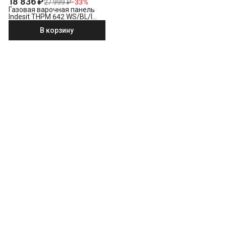
18 836 ₽
27 999 ₽
−
33
%
Газовая варочная панель
Indesit THPM 642 WS/BL/I
черный
В корзину