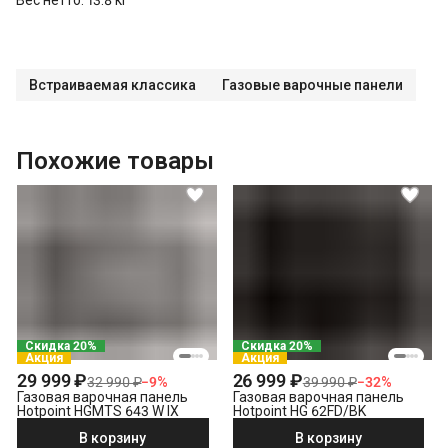
Встраиваемая классика
Газовые варочные панели
Похожие товары
Скидка 20%
Скидка 20%
Акция
Акция
29 999 ₽
26 999 ₽
32 990 ₽
−
9
%
39 990 ₽
−
32
%
Газовая варочная панель
Газовая варочная панель
Hotpoint HGMTS 643 W IX
Hotpoint HG 62FD/BK
В корзину
В корзину