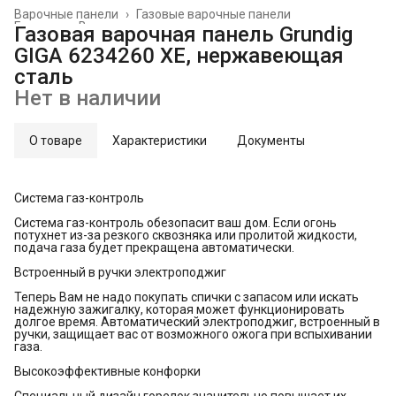
Варочные панели
›
Газовые варочные панели
Главная
›
Встраиваемая техника
›
Газовая варочная панель Grundig
GIGA 6234260 XE, нержавеющая
сталь
Нет в наличии
О товаре
Характеристики
Документы
Система газ-контроль
Система газ-контроль обезопасит ваш дом. Если огонь
потухнет из-за резкого сквозняка или пролитой жидкости,
подача газа будет прекращена автоматически.
Встроенный в ручки электроподжиг
Теперь Вам не надо покупать спички с запасом или искать
надежную зажигалку, которая может функционировать
долгое время. Автоматический электроподжиг, встроенный в
ручки, защищает вас от возможного ожога при вспыхивании
газа.
Высокоэффективные конфорки
Специальный дизайн горелок значительно повышает их