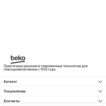
Практичные решения и современные технологии для
повседневной жизни с 1955 года
Каталог
Beko
Hotpoint
Покупателям
Indesit
Магазины
Холодильники и морозильники
Оплата
Контакты
Стиральные и сушильные машины
Доставка
Посудомоечные машины