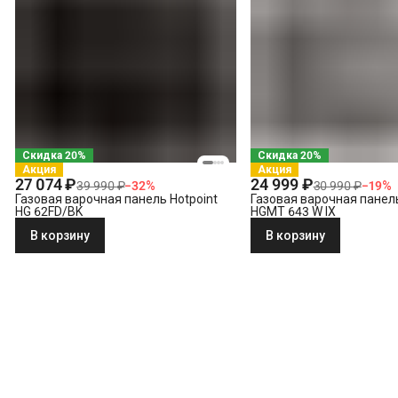
Скидка 20%
Скидка 20%
Акция
Акция
27 074 ₽
24 999 ₽
39 990 ₽
−
32
%
30 990 ₽
−
19
%
Газовая варочная панель Hotpoint
Газовая варочная панель
HG 62FD/BK
HGMT 643 W IX
В корзину
В корзину