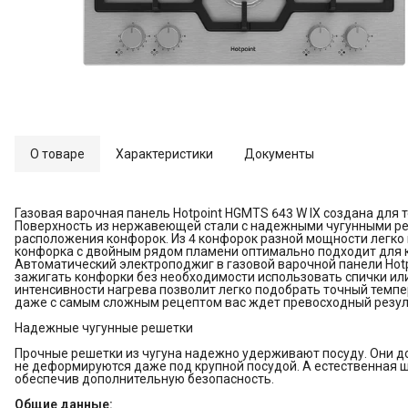
О товаре
Характеристики
Документы
Газовая варочная панель Hotpoint HGMTS 643 W IX создана для 
Поверхность из нержавеющей стали с надежными чугунными ре
расположения конфорок. Из 4 конфорок разной мощности легко 
конфорка с двойным рядом пламени оптимально подходит для к
Автоматический электроподжиг в газовой варочной панели Hotp
зажигать конфорки без необходимости использовать спички или
интенсивности нагрева позволит легко подобрать точный темпе
даже с самым сложным рецептом вас ждет превосходный резул
Надежные чугунные решетки
Прочные решетки из чугуна надежно удерживают посуду. Они д
не деформируются даже под крупной посудой. А естественная ш
обеспечив дополнительную безопасность.
Общие данные: