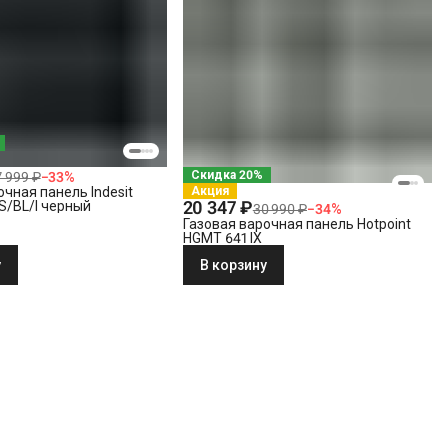
Скидка 20%
7 999 ₽
−
33
%
Акция
очная панель Indesit
20 347 ₽
S/BL/I черный
30 990 ₽
−
34
%
Газовая варочная панель Hotpoint
HGMT 641 IX
у
В корзину