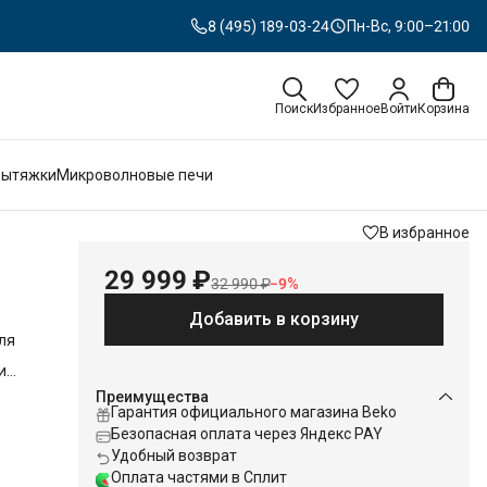
8 (495) 189-03-24
Пн-Вс, 9:00–21:00
Поиск
Избранное
Войти
Корзина
Вытяжки
Микроволновые печи
В избранное
29 999 ₽
32 990 ₽
−
9
%
Добавить в корзину
ля
и
Преимущества
гко
Гарантия официального магазина Beko
Безопасная оплата через Яндекс PAY
Удобный возврат
643 W
Оплата частями в Сплит