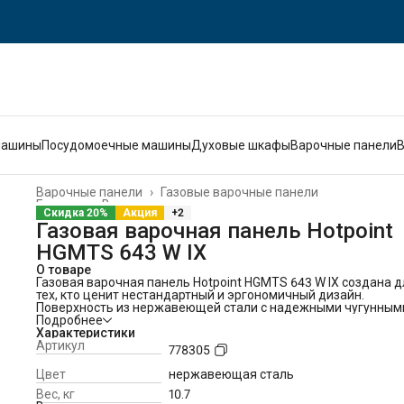
машины
Посудомоечные машины
Духовые шкафы
Варочные панели
Варочные панели
›
Газовые варочные панели
Главная
›
Встраиваемая техника
›
Скидка 20%
Акция
+2
Газовая варочная панель Hotpoint
HGMTS 643 W IX
О товаре
Газовая варочная панель Hotpoint HGMTS 643 W IX создана д
тех, кто ценит нестандартный и эргономичный дизайн.
Поверхность из нержавеющей стали с надежными чугунным
решетками выглядит эффектно за счет необычного
Подробнее
расположения конфорок. Из 4 конфорок разной мощности ле
Характеристики
выбрать оптимальную для любой задачи. Так, конфорка с
Артикул
778305
двойным рядом пламени оптимально подходит для
крупногабаритной и толстостенной посуды. Автоматический
Цвет
нержавеющая сталь
электроподжиг в газовой варочной панели Hotpoint HGMTS 
Вес, кг
10.7
IX позволяет быстро и легко зажигать конфорки без