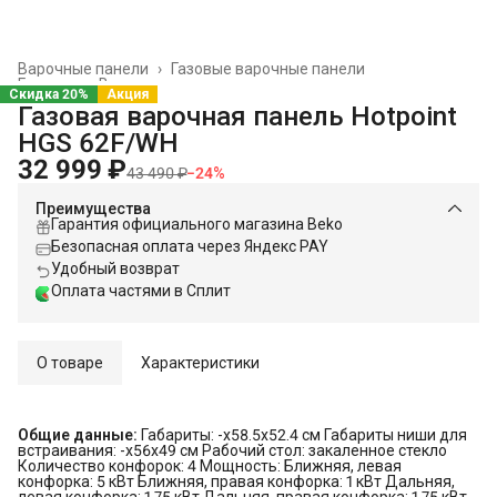
Варочные панели
›
Газовые варочные панели
Главная
›
Встраиваемая техника
›
Скидка 20%
Акция
Газовая варочная панель Hotpoint
HGS 62F/WH
32 999 ₽
43 490 ₽
−
24
%
Преимущества
Гарантия официального магазина Beko
Безопасная оплата через Яндекс PAY
Удобный возврат
Оплата частями в Сплит
О товаре
Характеристики
Общие данные:
Габариты: -x58.5x52.4 см Габариты ниши для
встраивания: -x56x49 см Рабочий стол: закаленное стекло
Количество конфорок: 4 Мощность: Ближняя, левая
конфорка: 5 кВт Ближняя, правая конфорка: 1 кВт Дальняя,
левая конфорка: 1.75 кВт Дальняя, правая конфорка: 1.75 кВт