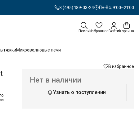
8 (495) 189-03-24
Пн-Вс, 9:00–21:00
Поиск
Избранное
Войти
Корзина
Вытяжки
Микроволновые печи
В избранное
t
Нет в наличии
Узнать о поступлении
то
и.
го
я еды
т за