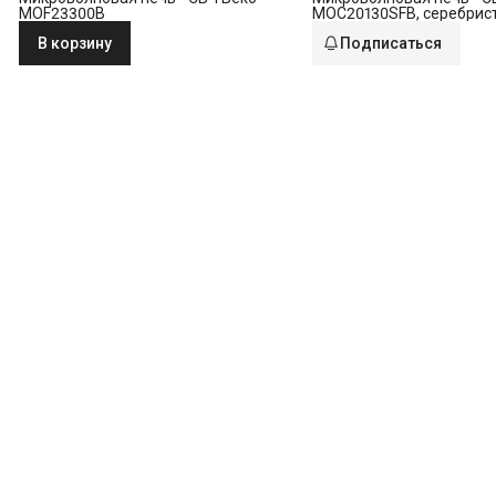
MOF23300B
MOC20130SFB, серебрис
В корзину
Подписаться