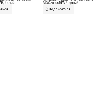
B, белый
MOC20100BFB. Черный
аться
Подписаться