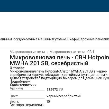
машины
Посудомоечные машины
Духовые шкафы
Варочные панели
Микроволновые печи
›
Микроволновые печи - СВЧ
Главная
›
Техника для кухни
›
Микроволновая печь - СВЧ Hotpoin
MWHA 201 SB, серебристый
О товаре
Микроволновая печь Hotpoint-Ariston MWHA 201 SB в черно-
серебристом корпусе обладает достойным функционалом, ч
делает устройство подходящим выбором для домашней кухн
Особенности:
Подробнее
Модель мощностью 700 Вт имеет 8 программ автоматическо
Характеристики
приготовления пищи, а также режимы разогревания и
Артикул
582973
размораживания пищи.
При необходимости можно отложить процесс приготовлени
Цвет
черный/серебристый
при помощи специальной опции.
Вес, кг
10
Камера модели объемом 20 л оснащена эмалированным
Все характеристики
покрытием, прочным и легким в очищении.
Сенсорное управление, таймер на 90 мин и дисплей отвечаю