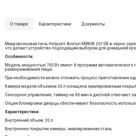
О товаре
Характеристики
Документы
Микроволновая печь Hotpoint-Ariston MWHA 201 SB в черно-се
что делает устройство подходящим выбором для домашней кух
Особенности:
Модель мощностью 700 Вт имеет 8 программ автоматического п
размораживания пищи.
При необходимости можно отложить процесс приготовления ед
Камера модели объемом 20 л оснащена эмалированным покрыти
Сенсорное управление, таймер на 90 мин и дисплей отвечают з
Опция блокировки дверцы обеспечивает безопасность использов
Характеристики:
Внутренний объем: 20 л
Внутреннее покрытие камеры: эмалированная сталь