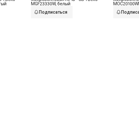
тый
MGF23330W, белый
MOC20100WF
Подписаться
Подпис