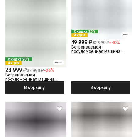
Встраивание техники в мебель (без доработки)
Проверка исправности и готовности подключения
электросети
Что не входит в стоимость?
Выезд мастера за административные пределы города
Скидка 20%
(МСК за МКАД, СПБ за КАД)
Акция
49 999 ₽
82 990 ₽
−
40
%
Навеска фасада на встраиваемую посудомоечную машину
Встраиваемая
Утилизация
посудомоечная машина
Hotpoint HI 5D83 DWT
Демонтаж встраиваемой посудомоечной машины
Скидка 20%
Акция
28 999 ₽
38 990 ₽
−
26
%
Встраиваемая
посудомоечная машина
Indesit DIS 1C59
В корзину
В корзину