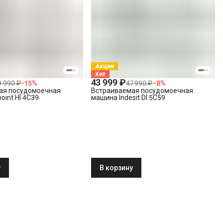
Акция
Хит
43 999 ₽
9 990 ₽
−
15
%
47 990 ₽
−
8
%
ая посудомоечная
Встраиваемая посудомоечная
oint HI 4C39
машина Indesit DI 5C59
у
В корзину