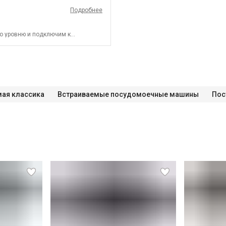
Подробнее
о уровню и подключим к
мая классика
Встраиваемые посудомоечные машины
Пос
СПБ до КАД)
СПБ за КАД)