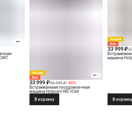
Акция
Хит
33 999 ₽
3
ечная
Встраиваем
 DWT
машина Hotp
Акция
Хит
33 999 ₽
56 990 ₽
−
40
%
Встраиваемая посудомоечная
машина Hotpoint HIS 1C69
В корзину
В корзин