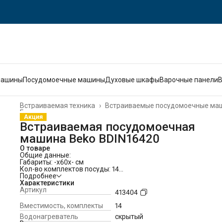
машины
Посудомоечные машины
Духовые шкафы
Варочные панели
Встраиваемая техника
›
Встраиваемые посудомоечные ма
Главная
›
Акция
Встраиваемая посудомоечная
машина Beko BDIN16420
О товаре
Общие данные:
Габариты: -x60x- см
Кол-во комплектов посуды: 14
Управление: электронное
Подробнее
Класс мойки: A
Характеристики
Класс сушки: A
Артикул
413404
Класс энергопотребления: A (-10%)
Уровень шума: 48 дБ
Вместимость, комплекты
14
Программы:
6
Водонагреватель
скрытый
Экономичная 50°