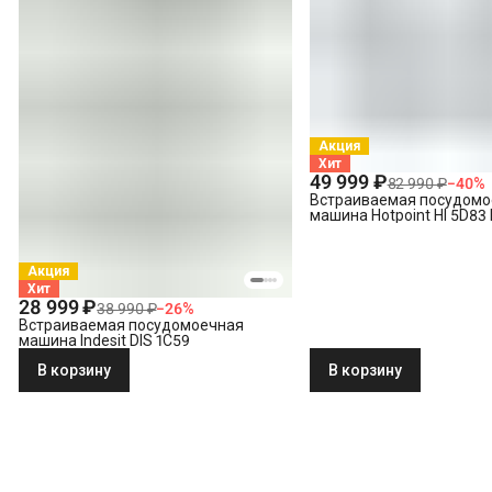
Утилизация
Демонтаж встраиваемой посудомоечной машины
Акция
Хит
49 999 ₽
82 990 ₽
−
40
%
Встраиваемая посудомо
машина Hotpoint HI 5D83
Акция
Хит
28 999 ₽
38 990 ₽
−
26
%
Встраиваемая посудомоечная
машина Indesit DIS 1C59
В корзину
В корзину