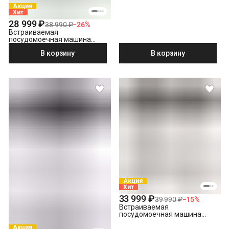
Демонтаж встраиваемой посудомоечной машины
Акция
Хит
28 999 ₽
38 990 ₽
−
26
%
Встраиваемая
посудомоечная машина
Indesit DIS 1C59
В корзину
В корзину
Акция
Хит
33 999 ₽
39 990 ₽
−
15
%
Встраиваемая
посудомоечная машина
Hotpoint HI 4C39
Акция