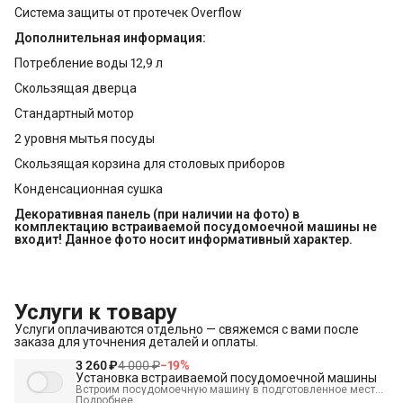
Система защиты от протечек Overflow
Дополнительная информация:
Потребление воды 12,9 л
Скользящая дверца
Стандартный мотор
2 уровня мытья посуды
Скользящая корзина для столовых приборов
Конденсационная сушка
Декоративная панель (при наличии на фото) в 
комплектацию встраиваемой посудомоечной машины не 
входит! Данное фото носит информативный характер.
Услуги к товару
Услуги оплачиваются отдельно — свяжемся с вами после
заказа для уточнения деталей и оплаты.
3 260 ₽
4 000 ₽
−
19
%
Установка встраиваемой посудомоечной машины
Встроим посудомоечную машину в подготовленное место,
выставим по уровню и подключим к электрике,
Подробнее