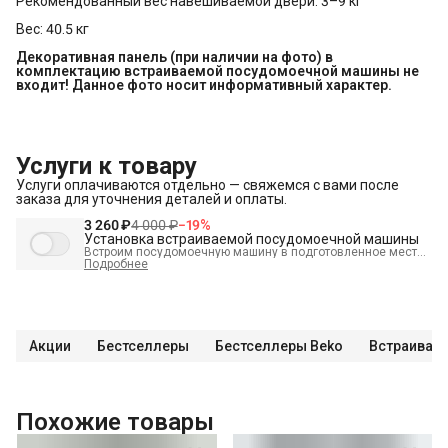
Рекомендованный вес навешиваемой двери: 3–9 кг
Вес: 40.5 кг
Декоративная панель (при наличии на фото) в 
комплектацию встраиваемой посудомоечной машины не 
входит! Данное фото носит информативный характер.
Услуги к товару
Услуги оплачиваются отдельно — свяжемся с вами после
заказа для уточнения деталей и оплаты.
3 260 ₽
4 000 ₽
−
19
%
Установка встраиваемой посудомоечной машины
Встроим посудомоечную машину в подготовленное место,
выставим по уровню и подключим к электрике,
Подробнее
водоснабжению и канализации.
В стоимость входит:
Распаковка и визуальный осмотр
Краткая консультация по вопросам эксплуатации
Акции
Бестселлеры
Бестселлеры Beko
Встраивае
Проверка работоспособности
Подключение техники к готовым точкам канализации
Подключение техники к готовым точкам водоснабжения
Похожие товары
Демонстрация работы техники
Проверка герметичности всех соединений