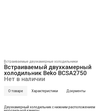
Встраиваемые двухкамерные холодильники
Встраиваемые холодильники и морозильники
›
Встраиваемый двухкамерный
Главная
›
Встраиваемая техника
›
холодильник Beko BCSA2750
Нет в наличии
О товаре
Характеристики
Документы
Двухкамерный холодильник с нижним расположением
морозильной камеры