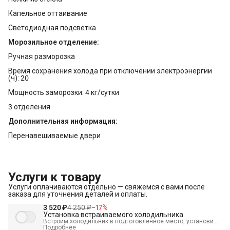
Капельное оттаивание
Светодиодная подсветка
Морозильное отделение:
Ручная разморозка
Время сохранения холода при отключении электроэнергии
(ч): 20
Мощность заморозки: 4 кг/сутки
3 отделения
Дополнительная информация:
Перенавешиваемые двери
Услуги к товару
Услуги оплачиваются отдельно — свяжемся с вами после
заказа для уточнения деталей и оплаты.
3 520 ₽
4 250 ₽
−
17
%
Установка встраиваемого холодильника
Встроим холодильник в подготовленное место, установим
полки, выставим по уровню, подключим к электросети и
Подробнее