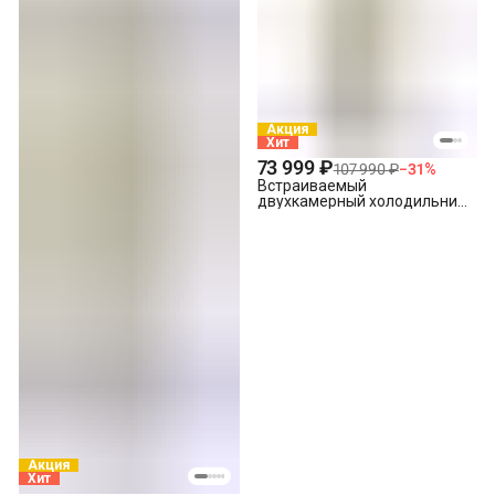
Акция
Хит
73 999 ₽
107 990 ₽
−
31
%
Встраиваемый
двухкамерный холодильник
Hotpoint HBT 18
Акция
Хит