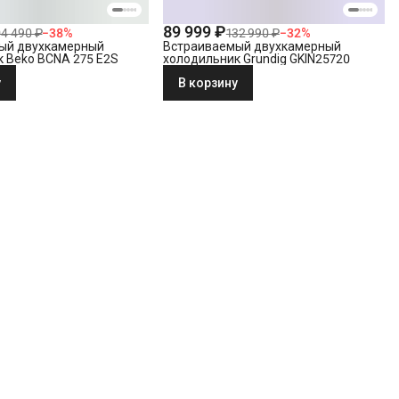
89 999 ₽
04 490 ₽
−
38
%
132 990 ₽
−
32
%
ый двухкамерный
Встраиваемый двухкамерный
 Beko BCNA 275 E2S
холодильник Grundig GKIN25720
у
В корзину