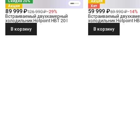
Скидка 20%
Акция
Акция
Хит
89 999 ₽
59 999 ₽
126 990 ₽
−
29
%
69 990 ₽
−
14
%
Встраиваемый двухкамерный
Встраиваемый двухкам
холодильник Hotpoint HBT 20 I
холодильник Hotpoint HB
В корзину
В корзину