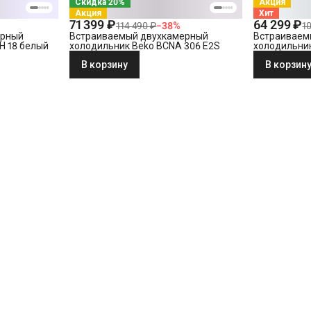
Скидка 20%
Акция
Акция
Хит
71 399 ₽
64 299 ₽
114 490 ₽
−
38
%
1
ерный
Встраиваемый двухкамерный
Встраиваем
H 18 белый
холодильник Beko BCNA 306 E2S
холодильник
В корзину
В корзин