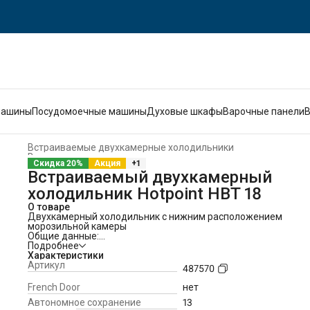
машины
Посудомоечные машины
Духовые шкафы
Варочные панели
Встраиваемые двухкамерные холодильники
Встраиваемые холодильники и морозильники
›
Скидка 20%
Акция
+1
Главная
›
Встраиваемая техника
›
Встраиваемый двухкамерный
холодильник Hotpoint HBT 18
О товаре
Двухкамерный холодильник с нижним расположением
морозильной камеры
Общие данные:
Размеры:
Подробнее
высота (см): 177,5
Характеристики
ширина (см): 54
Артикул
487570
глубина (см): 54,5
Общий объем/ Полезный объем:
French Door
нет
Холодильника (л): 275/254
Автономное сохранение
13
Холодильной камеры (л): -/185