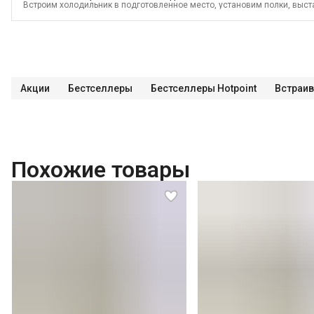
Встроим холодильник в подготовленное место, установим полки, выст
электросети и проверим работоспособность В стоимость входит:
Распа
Проверка работоспособности
Выезд мастера в административных пре
до КАД)
Выставление по уровню
Подключение к готовым точкам элект
мебель (без доработки)
Проверка исправности и готовности подключен
стоимость?
Перенавешивание дверей на левую или правую сторону
Вы
пределы города (МСК за МКАД, СПБ за КАД)
Навеска фасада на встра
консультация по вопросам эксплуатации
Демонтаж встраиваемого хо
дверей встраиваемого холодильника без электронного управления
Пер
встраиваемого холодильника с электронным управлением
Демонстрац
Акции
Бестселлеры
Бестселлеры Hotpoint
Встраив
Похожие товары