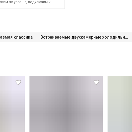
авим по уровню, подключим к
ковка и визуальный осмотр
делах города (МСК до МКАД, СПБ
росети
Встраивание техники в
ия электросети Что не входит в
езд мастера за административные
иваемый холодильник
Краткая
лодильника
Перенавешивание
енавешивание дверей
ия работы техники
У
аемая классика
Встраиваемые двухкамерные холодильники