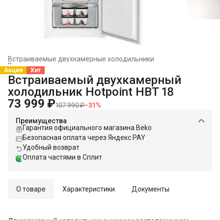
Встраиваемые двухкамерные холодильники
Встраиваемые холодильники и морозильники
›
Акция
Хит
Главная
›
Встраиваемая техника
›
Встраиваемый двухкамерный
холодильник Hotpoint HBT 18
73 999 ₽
107 990 ₽
−
31
%
Преимущества
Гарантия официального магазина Beko
Безопасная оплата через Яндекс PAY
Удобный возврат
Оплата частями в Сплит
О товаре
Характеристики
Документы