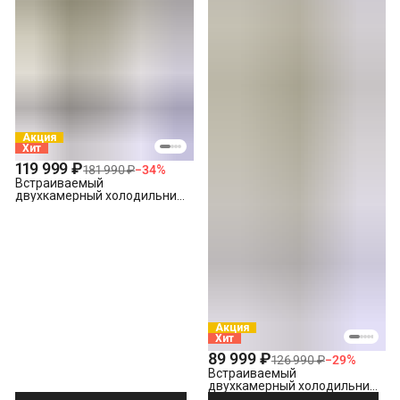
Акция
Хит
119 999 ₽
181 990 ₽
−
34
%
Встраиваемый
двухкамерный холодильник
Hotpoint HBT 400I, белый
Акция
Хит
89 999 ₽
126 990 ₽
−
29
%
Встраиваемый
двухкамерный холодильник
Hotpoint HBT 20 I