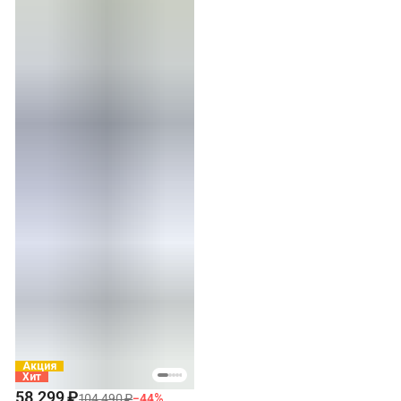
Акция
Хит
58 299 ₽
104 490 ₽
−
44
%