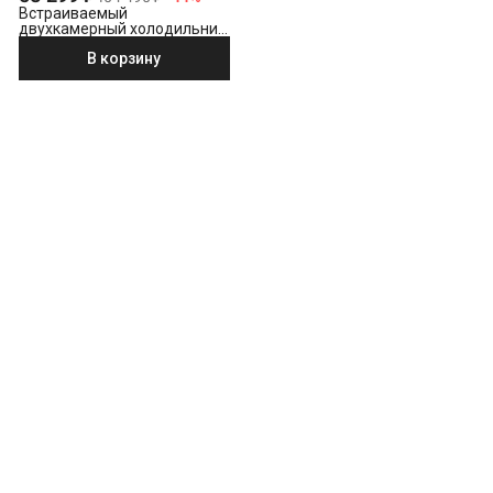
Встраиваемый
двухкамерный холодильник
Beko BCNA 275 E2S
В корзину