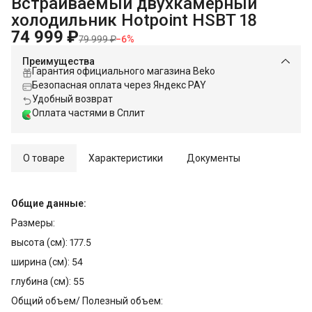
Встраиваемый двухкамерный
Главная
›
Встраиваемая техника
›
холодильник Hotpoint HSBT 18
74 999 ₽
79 999 ₽
−
6
%
Преимущества
Гарантия официального магазина Beko
Безопасная оплата через Яндекс PAY
Удобный возврат
Оплата частями в Сплит
О товаре
Характеристики
Документы
Общие данные:
Размеры:
высота (см): 177.5
ширина (см): 54
глубина (см): 55
Общий объем/ Полезный объем: