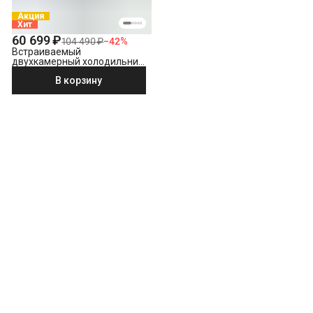
Акция
Хит
60 699 ₽
104 490 ₽
−
42
%
Встраиваемый
двухкамерный холодильник
Beko BCNA 275 E2S
В корзину