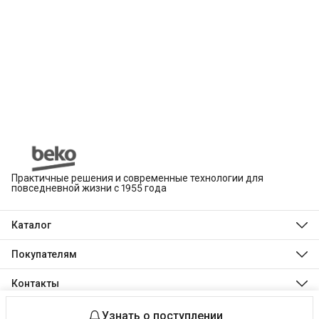
Практичные решения и современные технологии для
повседневной жизни с 1955 года
Каталог
Beko
Hotpoint
Покупателям
Indesit
Магазины
Холодильники и морозильники
Оплата
Контакты
Стиральные и сушильные машины
Доставка
Посудомоечные машины
Телефон
Обмен, возврат и ремонт
Духовые шкафы
8 (495) 189-03-24
Технологии Beko
Варочные панели
Узнать о поступлении