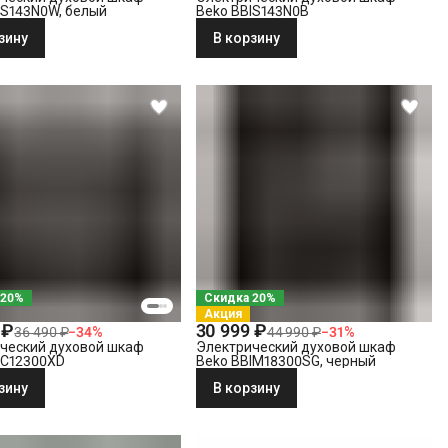
IS143N0W, белый
Beko BBIS143N0B
зину
В корзину
 20%
Скидка 20%
Акция
 ₽
30 999 ₽
36 490 ₽
−
34
%
44 990 ₽
−
31
%
ческий духовой шкаф
Электрический духовой шкаф
IC12300XD
Beko BBIM18300SG, черный
зину
В корзину