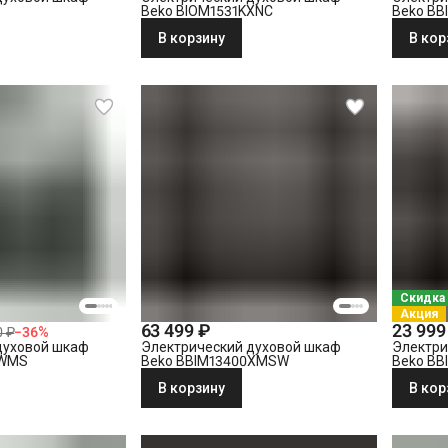
Beko BIOM1531KXNC
Beko BB
В корзину
В кор
Скидка
Акция
63 499 ₽
23 999
0 ₽
−
36
%
духовой шкаф
Электрический духовой шкаф
Электри
0WMS
Beko BBIM13400XMSW
Beko BB
В корзину
В кор