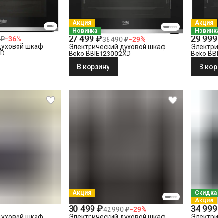
Акция
Акция
Новинка
Новинк
27 499 ₽
29 999
 ₽
−
36
%
38 490 ₽
−
29
%
духовой шкаф
Электрический духовой шкаф
Электри
XD
Beko BBIE123002XD
Beko BB
В корзину
В кор
Акция
Скидка
Акция
30 499 ₽
34 999
42 990 ₽
−
29
%
духовой шкаф
Электрический духовой шкаф
Электри