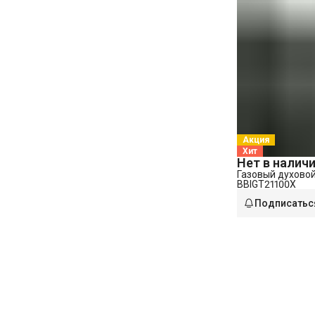
Акция
Хит
Нет в налич
Газовый духово
BBIGT21100X
Подписатьс