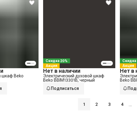
Скидка 20%
Скидка
Акция
Акция
ии
Нет в наличии
Нет в
й шкаф Beko
Электрический духовой шкаф
Электри
Beko BBIM13301B, черный
Beko BB
сталь
я
Подписаться
Под
…
1
2
3
4