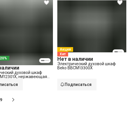
Акция
Хит
Нет в наличии
 20%
Электрический духовой шкаф
 наличии
Beko BBCM13300X
ческий духовой шкаф
IM12301X, нержавеющая
писаться
Подписаться
9