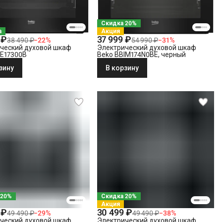
Скидка 20%
а
Акция
 ₽
37 999 ₽
38 490 ₽
−
22
%
54 990 ₽
−
31
%
ческий духовой шкаф
Электрический духовой шкаф
IE17300B
Beko BBIM174N0BE, черный
зину
В корзину
 20%
Скидка 20%
Акция
 ₽
30 499 ₽
49 490 ₽
−
29
%
49 490 ₽
−
38
%
ческий духовой шкаф
Электрический духовой шкаф