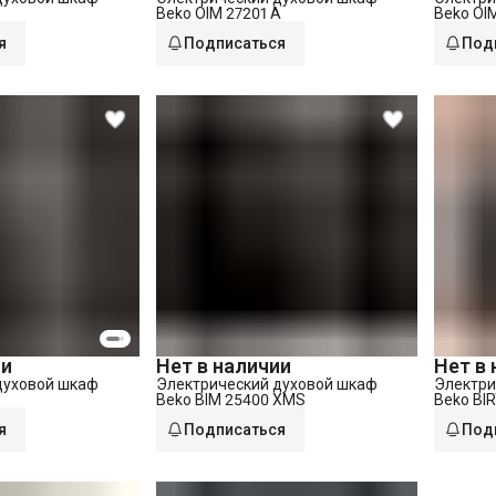
Beko OIM 27201 A
Beko OIM
я
Подписаться
Под
ии
Нет в наличии
Нет в
духовой шкаф
Электрический духовой шкаф
Электри
Beko BIM 25400 XMS
Beko BI
я
Подписаться
Под