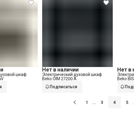
ии
Нет в наличии
Нет в
духовой шкаф
Электрический духовой шкаф
Электри
AV
Beko OIM 27200 A
Beko BI
я
Подписаться
Под
…
1
3
4
5