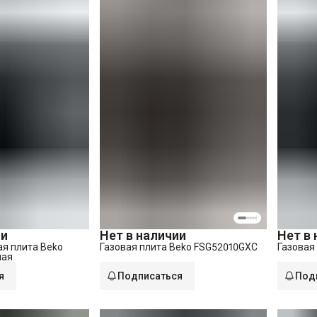
ии
Нет в наличии
Нет в
я плита Beko
Газовая плита Beko FSG52010GXC
Газовая
лая
я
Подписаться
Под