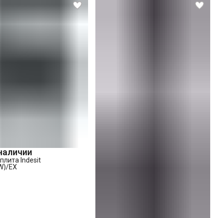
 наличии
лита Indesit
W)/EX