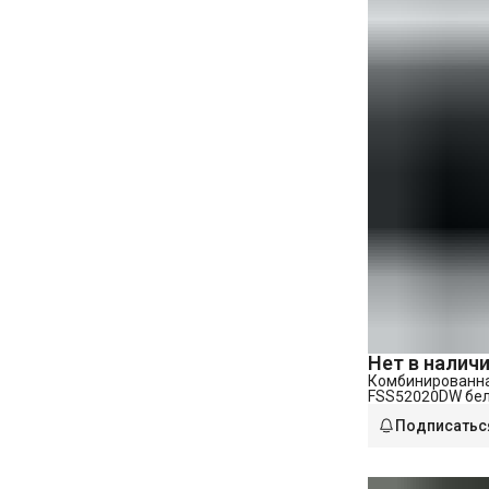
Нет в налич
Комбинированна
FSS52020DW бе
Подписатьс