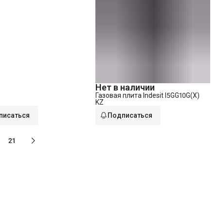
Нет в наличии
Газовая плита Indesit I5GG10G(X)
KZ
писаться
Подписаться
21