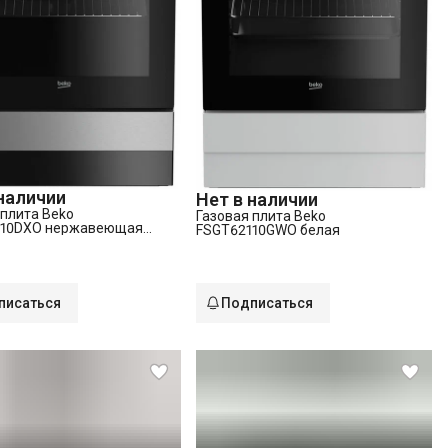
 наличии
Нет в наличии
 плита Beko
Газовая плита Beko
110DXO нержавеющая
FSGT62110GWO белая
писаться
Подписаться