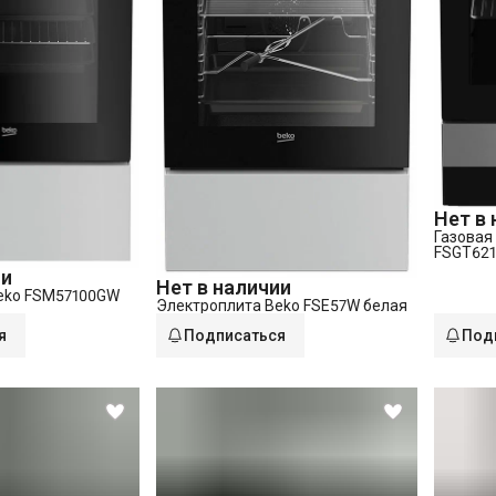
Нет в
Газовая
FSGT62
сталь
ии
Нет в наличии
eko FSM57100GW
Электроплита Beko FSE57W белая
я
Подписаться
Под