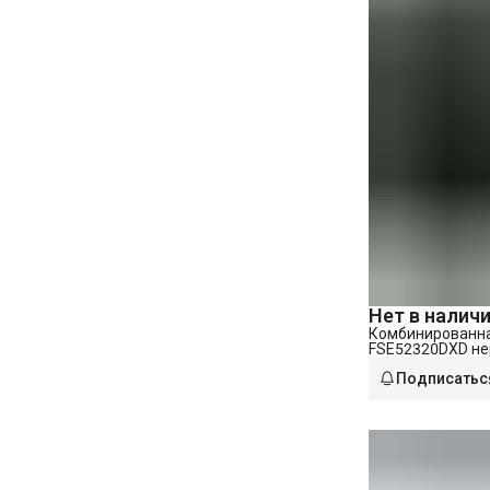
Нет в налич
Комбинированна
FSE52320DXD н
сталь
Подписатьс