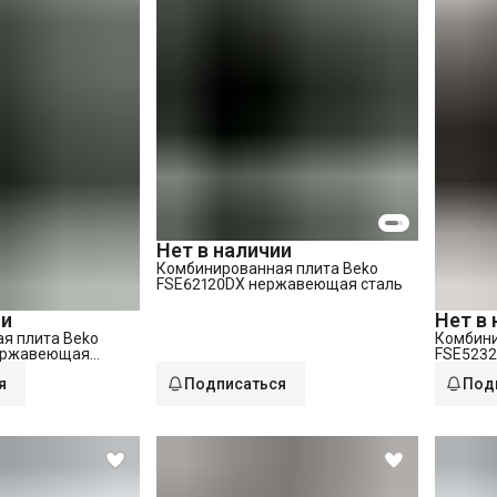
Нет в наличии
Комбинированная плита Beko
FSE62120DX нержавеющая сталь
ии
Нет в
я плита Beko
Комбини
ержавеющая
FSE523
я
Подписаться
Под