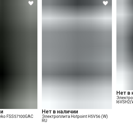
Нет в
Электроп
I6VSH2(
ии
Нет в наличии
eko FSS57100GAC
Электроплита Hotpoint H5V56 (W)
RU