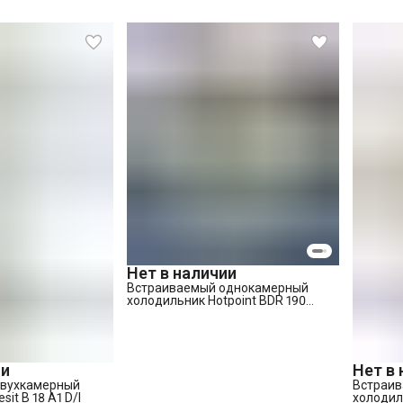
Нет в наличии
Встраиваемый однокамерный
холодильник Hotpoint BDR 190
AAI/HA
ии
Нет в
двухкамерный
Встраив
it B 18 A1 D/I
холодиль