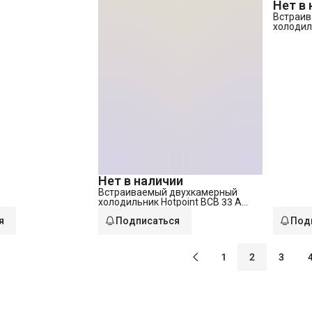
Нет в
Встраив
холодиль
(RU)
Нет в наличии
Встраиваемый двухкамерный
холодильник Hotpoint BCB 33 A
(RU)
я
Подписаться
Под
1
2
3