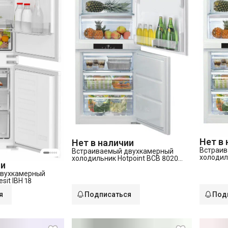
Нет в
Нет в наличии
Встраив
Встраиваемый двухкамерный
холодил
холодильник Hotpoint BCB 8020
ии
AA F C (
AA F C O3(RU)
двухкамерный
sit IBH 18
я
Подписаться
Под