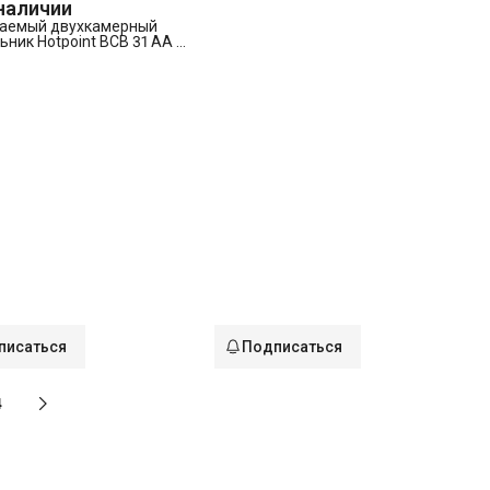
 наличии
аемый двухкамерный
ник Hotpoint BCB 31 AA F
писаться
Подписаться
4