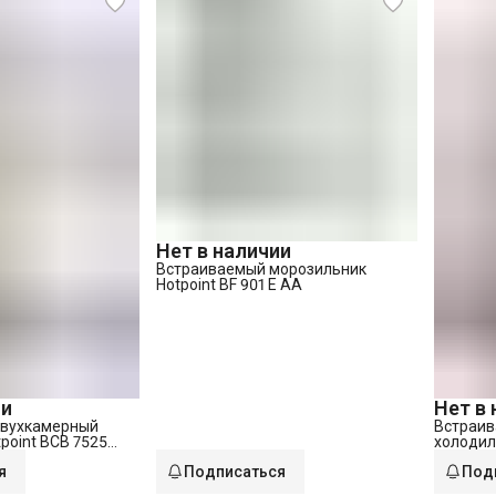
Нет в наличии
Встраиваемый морозильник
Hotpoint BF 901 E AA
ии
Нет в
двухкамерный
Встраив
point BCB 7525
холодил
AA (RU)
я
Подписаться
Под