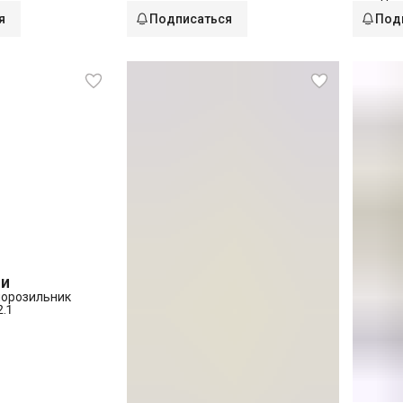
я
Подписаться
Под
ии
орозильник
.1