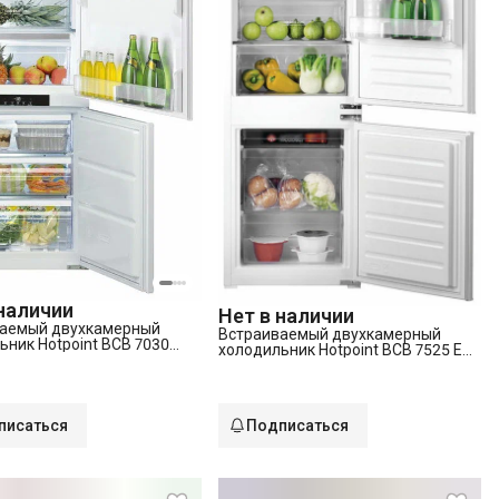
 наличии
Нет в наличии
аемый двухкамерный
Встраиваемый двухкамерный
ьник Hotpoint BCB 7030
холодильник Hotpoint BCB 7525 E
RU)
C AA O3 (RU)
писаться
Подписаться